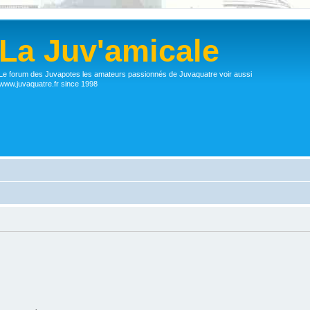
La Juv'amicale
Le forum des Juvapotes les amateurs passionnés de Juvaquatre voir aussi
www.juvaquatre.fr since 1998