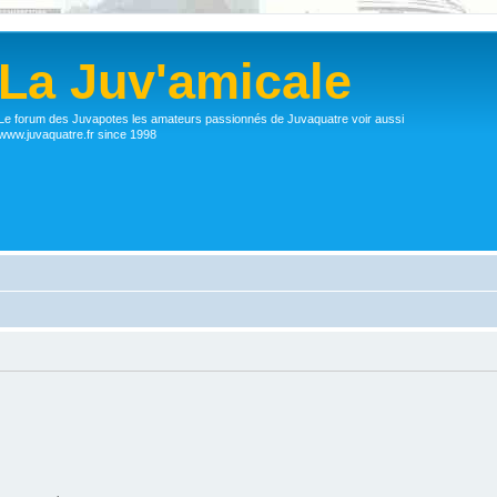
La Juv'amicale
Le forum des Juvapotes les amateurs passionnés de Juvaquatre voir aussi
www.juvaquatre.fr since 1998