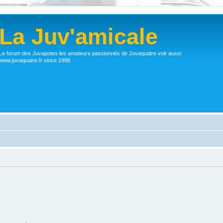
La Juv'amicale
Le forum des Juvapotes les amateurs passionnés de Juvaquatre voir aussi
www.juvaquatre.fr since 1998