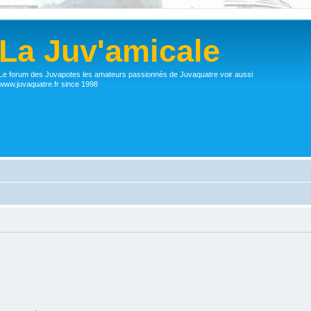
La Juv'amicale
Le forum des Juvapotes les amateurs passionnés de Juvaquatre voir aussi
www.juvaquatre.fr since 1998