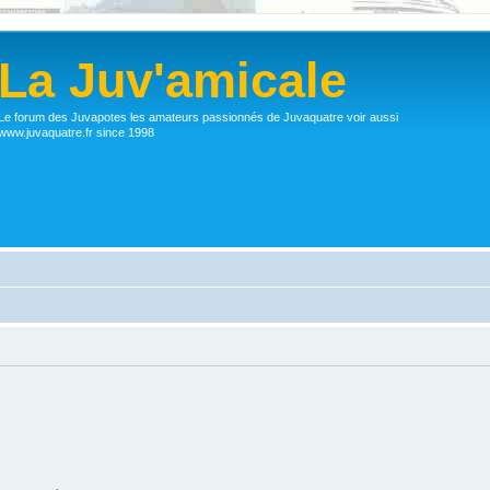
La Juv'amicale
Le forum des Juvapotes les amateurs passionnés de Juvaquatre voir aussi
www.juvaquatre.fr since 1998