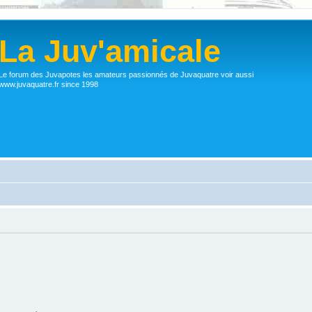
La Juv'amicale
Le forum des Juvapotes les amateurs passionnés de Juvaquatre voir aussi
www.juvaquatre.fr since 1998