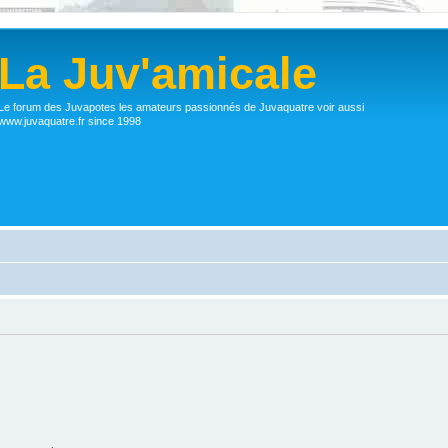
La Juv'amicale
Le forum des Juvapotes les amateurs passionnés de Juvaquatre voir aussi
www.juvaquatre.fr since 1998