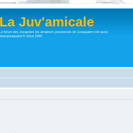
La Juv'amicale
Le forum des Juvapotes les amateurs passionnés de Juvaquatre voir aussi
www.juvaquatre.fr since 1998