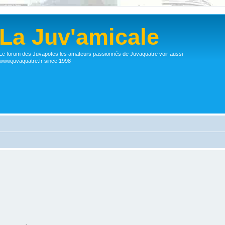
La Juv'amicale
Le forum des Juvapotes les amateurs passionnés de Juvaquatre voir aussi
www.juvaquatre.fr since 1998