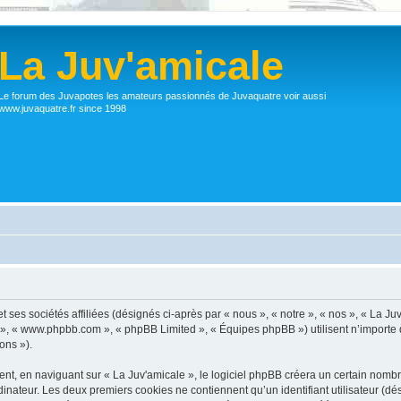
La Juv'amicale
Le forum des Juvapotes les amateurs passionnés de Juvaquatre voir aussi
www.juvaquatre.fr since 1998
 ses sociétés affiliées (désignés ci-après par « nous », « notre », « nos », « La Ju
pBB », « www.phpbb.com », « phpBB Limited », « Équipes phpBB ») utilisent n’importe
ons »).
, en naviguant sur « La Juv'amicale », le logiciel phpBB créera un certain nombre 
inateur. Les deux premiers cookies ne contiennent qu’un identifiant utilisateur (dési