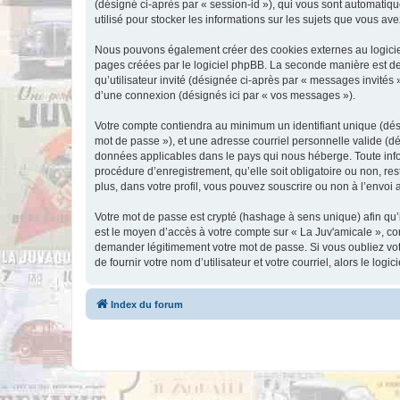
(désigné ci-après par « session-id »), qui vous sont automatiqu
utilisé pour stocker les informations sur les sujets que vous ave
Nous pouvons également créer des cookies externes au logiciel
pages créées par le logiciel phpBB. La seconde manière est de r
qu’utilisateur invité (désignée ci-après par « messages invités
d’une connexion (désignés ici par « vos messages »).
Votre compte contiendra au minimum un identifiant unique (dési
mot de passe »), et une adresse courriel personnelle valide (dé
données applicables dans le pays qui nous héberge. Toute infor
procédure d’enregistrement, qu’elle soit obligatoire ou non, re
plus, dans votre profil, vous pouvez souscrire ou non à l’envoi 
Votre mot de passe est crypté (hashage à sens unique) afin qu’i
est le moyen d’accès à votre compte sur « La Juv'amicale », c
demander légitimement votre mot de passe. Si vous oubliez vot
de fournir votre nom d’utilisateur et votre courriel, alors le 
Index du forum