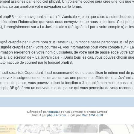
ement assignés par le logiciel phpBB. Un troisième cookie sera créé une fois que v
z lus, ce qui améliore votre navigation sur le forum.
 phpBB tout en naviguant sur « La Juv'amicale », bien que ceux-ci soient hors de 
écupérer l’information que vous nous envoyez et que nous collectons. Ceci peut êtr
 »), l’enregistrement sur « La Juv'amicale » (désignée ici par « votre compte ») et 
gné ci-après par « votre nom d’utilisateur »), un mot de passe personnel utilisé po
signée ci-après par « votre courriel »). Vos informations pour votre compte sur « La
mation en-dehors de votre nom d’utilisateur, de votre mot de passe et de votre adr
ste à la discrétion de « La Juv'amicale ». Dans tous les cas, vous pouvez choisir q
automatique de courriel par le logiciel phpBB.
l soit sécurisé. Cependant, il est recommandé de ne pas utiliser le même mot de pas
onservez-le soigneusement et en aucun cas une personne affiliée de « La Juv'amica
re mot de passe, vous pouvez utiliser la fonction « J’ai oublié mon mot de passe 
logiciel phpBB générera un nouveau mot de passe qui vous permettra de vous reconnec
Développé par
phpBB
® Forum Software © phpBB Limited
Traduit par
phpBB-fr.com
| Style par
Marc SWI 2018