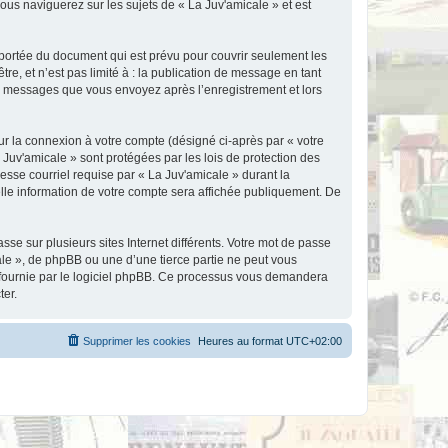
ous naviguerez sur les sujets de « La Juv'amicale » et est
portée du document qui est prévu pour couvrir seulement les
e, et n’est pas limité à : la publication de message en tant
les messages que vous envoyez après l’enregistrement et lors
ur la connexion à votre compte (désigné ci-après par « votre
 Juv'amicale » sont protégées par les lois de protection des
esse courriel requise par « La Juv'amicale » durant la
uelle information de votre compte sera affichée publiquement. De
se sur plusieurs sites Internet différents. Votre mot de passe
le », de phpBB ou une d’une tierce partie ne peut vous
» fournie par le logiciel phpBB. Ce processus vous demandera
ter.
Supprimer les cookies
Heures au format
UTC+02:00