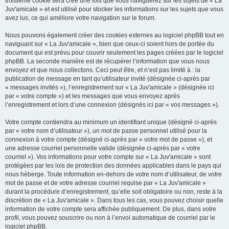
troisième cookie sera créé une fois que vous naviguerez sur les sujets de « La
Juv'amicale » et est utilisé pour stocker les informations sur les sujets que vous
avez lus, ce qui améliore votre navigation sur le forum.
Nous pouvons également créer des cookies externes au logiciel phpBB tout en
naviguant sur « La Juv'amicale », bien que ceux-ci soient hors de portée du
document qui est prévu pour couvrir seulement les pages créées par le logiciel
phpBB. La seconde manière est de récupérer l’information que vous nous
envoyez et que nous collectons. Ceci peut être, et n’est pas limité à : la
publication de message en tant qu’utilisateur invité (désignée ci-après par
« messages invités »), l’enregistrement sur « La Juv'amicale » (désignée ici
par « votre compte ») et les messages que vous envoyez après
l’enregistrement et lors d’une connexion (désignés ici par « vos messages »).
Votre compte contiendra au minimum un identifiant unique (désigné ci-après
par « votre nom d’utilisateur »), un mot de passe personnel utilisé pour la
connexion à votre compte (désigné ci-après par « votre mot de passe »), et
une adresse courriel personnelle valide (désignée ci-après par « votre
courriel »). Vos informations pour votre compte sur « La Juv'amicale » sont
protégées par les lois de protection des données applicables dans le pays qui
nous héberge. Toute information en-dehors de votre nom d’utilisateur, de votre
mot de passe et de votre adresse courriel requise par « La Juv'amicale »
durant la procédure d’enregistrement, qu’elle soit obligatoire ou non, reste à la
discrétion de « La Juv'amicale ». Dans tous les cas, vous pouvez choisir quelle
information de votre compte sera affichée publiquement. De plus, dans votre
profil, vous pouvez souscrire ou non à l’envoi automatique de courriel par le
logiciel phpBB.