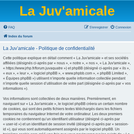
La Juv'amicale
FAQ
S’enregistrer
Connexion
Index du forum
La Juv'amicale - Politique de confidentialité
Cette politique explique en détail comment « La Juv'amicale » et ses sociétés
affiliées (désignés ci-après par « nous », « notre », « nos », « La Juv'amicale »,
« https://www.jrhp.fr/forum.juvaquatre ») et phpBB (désigné ci-après par « ils »,
« eux », « leur », « logiciel phpBB », « www.phpbb.com », « phpBB Limited »,
« Équipes phpBB ») utilisent n’importe quelle information collectée pendant
n’importe quelle session d’utilisation de votre part (désignée ci-après par « vos
informations »).
Vos informations sont collectées de deux manières. Premièrement, en
naviguant sur « La Juv'amicale », le logiciel phpBB créera un certain nombre
de cookies, qui sont des petits fichiers textes téléchargés dans les fichiers
temporaires du navigateur Internet de votre ordinateur. Les deux premiers
cookies ne contiennent qu’un identifiant utilisateur (désigné ci-après par
« user-id ») et un identifiant de session invité (désigné ci-après par « session-
id »), qui vous sont automatiquement assignés par le logiciel phpBB. Un