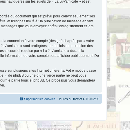
ous naviguerez sur les sujets de « La Juv'amicale » et est
portée du document qui est prévu pour couvrir seulement les
e, et n’est pas limité à : la publication de message en tant
les messages que vous envoyez après l’enregistrement et lors
ur la connexion à votre compte (désigné ci-après par « votre
 Juv'amicale » sont protégées par les lois de protection des
esse courriel requise par « La Juv'amicale » durant la
uelle information de votre compte sera affichée publiquement. De
se sur plusieurs sites Internet différents. Votre mot de passe
le », de phpBB ou une d’une tierce partie ne peut vous
» fournie par le logiciel phpBB. Ce processus vous demandera
ter.
Supprimer les cookies
Heures au format
UTC+02:00