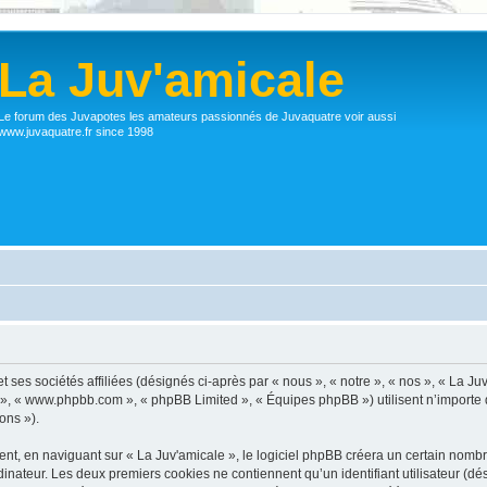
La Juv'amicale
Le forum des Juvapotes les amateurs passionnés de Juvaquatre voir aussi
www.juvaquatre.fr since 1998
 ses sociétés affiliées (désignés ci-après par « nous », « notre », « nos », « La Ju
pBB », « www.phpbb.com », « phpBB Limited », « Équipes phpBB ») utilisent n’importe
ons »).
, en naviguant sur « La Juv'amicale », le logiciel phpBB créera un certain nombre 
inateur. Les deux premiers cookies ne contiennent qu’un identifiant utilisateur (dési