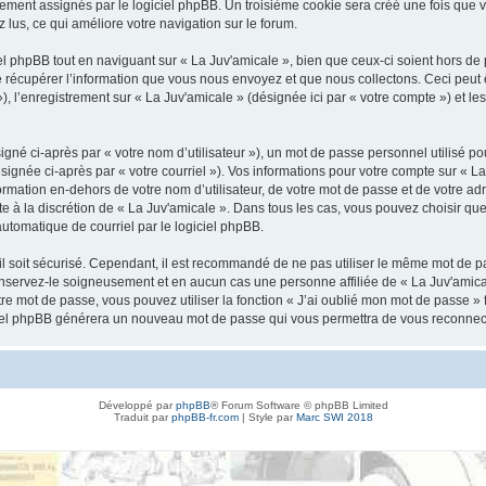
ement assignés par le logiciel phpBB. Un troisième cookie sera créé une fois que v
z lus, ce qui améliore votre navigation sur le forum.
 phpBB tout en naviguant sur « La Juv'amicale », bien que ceux-ci soient hors de 
écupérer l’information que vous nous envoyez et que nous collectons. Ceci peut êtr
 »), l’enregistrement sur « La Juv'amicale » (désignée ici par « votre compte ») et 
gné ci-après par « votre nom d’utilisateur »), un mot de passe personnel utilisé po
signée ci-après par « votre courriel »). Vos informations pour votre compte sur « La
mation en-dehors de votre nom d’utilisateur, de votre mot de passe et de votre adr
ste à la discrétion de « La Juv'amicale ». Dans tous les cas, vous pouvez choisir q
automatique de courriel par le logiciel phpBB.
l soit sécurisé. Cependant, il est recommandé de ne pas utiliser le même mot de pas
onservez-le soigneusement et en aucun cas une personne affiliée de « La Juv'amica
re mot de passe, vous pouvez utiliser la fonction « J’ai oublié mon mot de passe 
logiciel phpBB générera un nouveau mot de passe qui vous permettra de vous reconnec
Développé par
phpBB
® Forum Software © phpBB Limited
Traduit par
phpBB-fr.com
| Style par
Marc SWI 2018