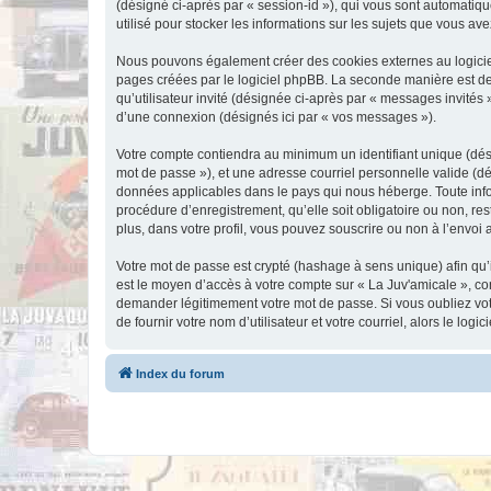
(désigné ci-après par « session-id »), qui vous sont automatiqu
utilisé pour stocker les informations sur les sujets que vous ave
Nous pouvons également créer des cookies externes au logiciel
pages créées par le logiciel phpBB. La seconde manière est de r
qu’utilisateur invité (désignée ci-après par « messages invités
d’une connexion (désignés ici par « vos messages »).
Votre compte contiendra au minimum un identifiant unique (dési
mot de passe »), et une adresse courriel personnelle valide (dé
données applicables dans le pays qui nous héberge. Toute infor
procédure d’enregistrement, qu’elle soit obligatoire ou non, re
plus, dans votre profil, vous pouvez souscrire ou non à l’envoi 
Votre mot de passe est crypté (hashage à sens unique) afin qu’i
est le moyen d’accès à votre compte sur « La Juv'amicale », c
demander légitimement votre mot de passe. Si vous oubliez vot
de fournir votre nom d’utilisateur et votre courriel, alors le 
Index du forum