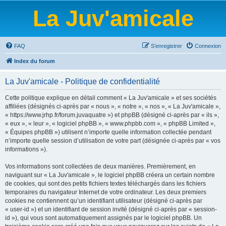
La Juv'amicale
FAQ
S’enregistrer
Connexion
Index du forum
La Juv'amicale - Politique de confidentialité
Cette politique explique en détail comment « La Juv'amicale » et ses sociétés
affiliées (désignés ci-après par « nous », « notre », « nos », « La Juv'amicale »,
« https://www.jrhp.fr/forum.juvaquatre ») et phpBB (désigné ci-après par « ils »,
« eux », « leur », « logiciel phpBB », « www.phpbb.com », « phpBB Limited »,
« Équipes phpBB ») utilisent n’importe quelle information collectée pendant
n’importe quelle session d’utilisation de votre part (désignée ci-après par « vos
informations »).
Vos informations sont collectées de deux manières. Premièrement, en
naviguant sur « La Juv'amicale », le logiciel phpBB créera un certain nombre
de cookies, qui sont des petits fichiers textes téléchargés dans les fichiers
temporaires du navigateur Internet de votre ordinateur. Les deux premiers
cookies ne contiennent qu’un identifiant utilisateur (désigné ci-après par
« user-id ») et un identifiant de session invité (désigné ci-après par « session-
id »), qui vous sont automatiquement assignés par le logiciel phpBB. Un