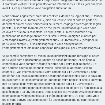
troisième cookie sera créé une fois que vous naviguerez sur les sujets de « La
Juv'amicale » et est utilisé pour stocker les informations sur les sujets que vous
avez lus, ce qui améliore votre navigation sur le forum.
Nous pouvons également créer des cookies externes au logiciel phpBB tout en
naviguant sur « La Juv'amicale », bien que ceux-ci soient hors de portée du
document qui est prévu pour couvrir seulement les pages créées par le logiciel
phpBB. La seconde manière est de récupérer l’information que vous nous
envoyez et que nous collectons. Ceci peut être, et n’est pas limité à : la
publication de message en tant qu’utilisateur invité (désignée ci-après par
« messages invités »), l’enregistrement sur « La Juv'amicale » (désignée ici
par « votre compte ») et les messages que vous envoyez après
l’enregistrement et lors d’une connexion (désignés ici par « vos messages »).
Votre compte contiendra au minimum un identifiant unique (désigné ci-après
par « votre nom d’utilisateur »), un mot de passe personnel utilisé pour la
connexion à votre compte (désigné ci-après par « votre mot de passe »), et
une adresse courriel personnelle valide (désignée ci-après par « votre
courriel »). Vos informations pour votre compte sur « La Juv'amicale » sont
protégées par les lois de protection des données applicables dans le pays qui
nous héberge. Toute information en-dehors de votre nom d’utilisateur, de votre
mot de passe et de votre adresse courriel requise par « La Juv'amicale »
durant la procédure d’enregistrement, qu’elle soit obligatoire ou non, reste à la
discrétion de « La Juv'amicale ». Dans tous les cas, vous pouvez choisir quelle
information de votre compte sera affichée publiquement. De plus, dans votre
profil, vous pouvez souscrire ou non à l’envoi automatique de courriel par le
logiciel phpBB.