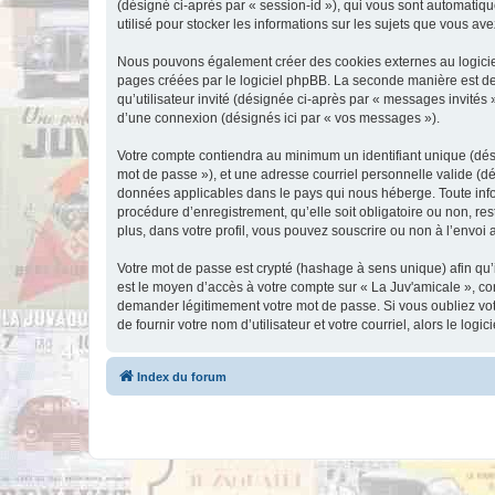
(désigné ci-après par « session-id »), qui vous sont automatiqu
utilisé pour stocker les informations sur les sujets que vous ave
Nous pouvons également créer des cookies externes au logiciel
pages créées par le logiciel phpBB. La seconde manière est de r
qu’utilisateur invité (désignée ci-après par « messages invités
d’une connexion (désignés ici par « vos messages »).
Votre compte contiendra au minimum un identifiant unique (dési
mot de passe »), et une adresse courriel personnelle valide (dé
données applicables dans le pays qui nous héberge. Toute infor
procédure d’enregistrement, qu’elle soit obligatoire ou non, re
plus, dans votre profil, vous pouvez souscrire ou non à l’envoi 
Votre mot de passe est crypté (hashage à sens unique) afin qu’i
est le moyen d’accès à votre compte sur « La Juv'amicale », c
demander légitimement votre mot de passe. Si vous oubliez vot
de fournir votre nom d’utilisateur et votre courriel, alors le 
Index du forum