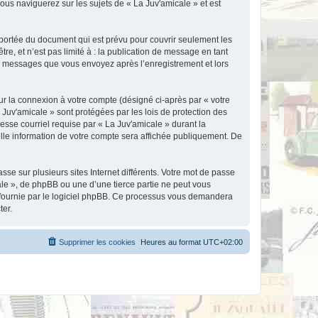
ous naviguerez sur les sujets de « La Juv'amicale » et est
portée du document qui est prévu pour couvrir seulement les
e, et n’est pas limité à : la publication de message en tant
les messages que vous envoyez après l’enregistrement et lors
ur la connexion à votre compte (désigné ci-après par « votre
 Juv'amicale » sont protégées par les lois de protection des
esse courriel requise par « La Juv'amicale » durant la
uelle information de votre compte sera affichée publiquement. De
se sur plusieurs sites Internet différents. Votre mot de passe
le », de phpBB ou une d’une tierce partie ne peut vous
» fournie par le logiciel phpBB. Ce processus vous demandera
ter.
Supprimer les cookies
Heures au format
UTC+02:00