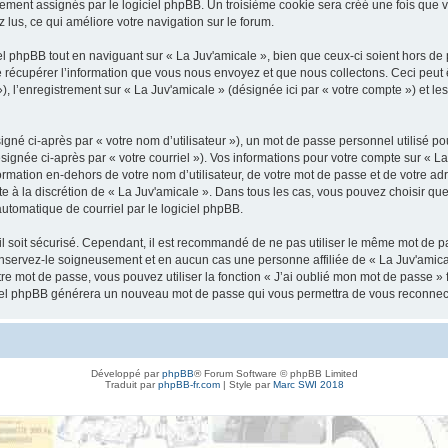
ement assignés par le logiciel phpBB. Un troisième cookie sera créé une fois que v
z lus, ce qui améliore votre navigation sur le forum.
 phpBB tout en naviguant sur « La Juv'amicale », bien que ceux-ci soient hors de 
écupérer l’information que vous nous envoyez et que nous collectons. Ceci peut êtr
 »), l’enregistrement sur « La Juv'amicale » (désignée ici par « votre compte ») et 
gné ci-après par « votre nom d’utilisateur »), un mot de passe personnel utilisé po
signée ci-après par « votre courriel »). Vos informations pour votre compte sur « La
mation en-dehors de votre nom d’utilisateur, de votre mot de passe et de votre adr
ste à la discrétion de « La Juv'amicale ». Dans tous les cas, vous pouvez choisir q
automatique de courriel par le logiciel phpBB.
l soit sécurisé. Cependant, il est recommandé de ne pas utiliser le même mot de pas
onservez-le soigneusement et en aucun cas une personne affiliée de « La Juv'amica
re mot de passe, vous pouvez utiliser la fonction « J’ai oublié mon mot de passe 
logiciel phpBB générera un nouveau mot de passe qui vous permettra de vous reconnec
Développé par
phpBB
® Forum Software © phpBB Limited
Traduit par
phpBB-fr.com
| Style par
Marc SWI 2018