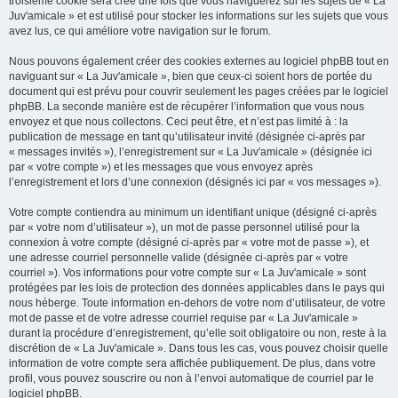
troisième cookie sera créé une fois que vous naviguerez sur les sujets de « La
Juv'amicale » et est utilisé pour stocker les informations sur les sujets que vous
avez lus, ce qui améliore votre navigation sur le forum.
Nous pouvons également créer des cookies externes au logiciel phpBB tout en
naviguant sur « La Juv'amicale », bien que ceux-ci soient hors de portée du
document qui est prévu pour couvrir seulement les pages créées par le logiciel
phpBB. La seconde manière est de récupérer l’information que vous nous
envoyez et que nous collectons. Ceci peut être, et n’est pas limité à : la
publication de message en tant qu’utilisateur invité (désignée ci-après par
« messages invités »), l’enregistrement sur « La Juv'amicale » (désignée ici
par « votre compte ») et les messages que vous envoyez après
l’enregistrement et lors d’une connexion (désignés ici par « vos messages »).
Votre compte contiendra au minimum un identifiant unique (désigné ci-après
par « votre nom d’utilisateur »), un mot de passe personnel utilisé pour la
connexion à votre compte (désigné ci-après par « votre mot de passe »), et
une adresse courriel personnelle valide (désignée ci-après par « votre
courriel »). Vos informations pour votre compte sur « La Juv'amicale » sont
protégées par les lois de protection des données applicables dans le pays qui
nous héberge. Toute information en-dehors de votre nom d’utilisateur, de votre
mot de passe et de votre adresse courriel requise par « La Juv'amicale »
durant la procédure d’enregistrement, qu’elle soit obligatoire ou non, reste à la
discrétion de « La Juv'amicale ». Dans tous les cas, vous pouvez choisir quelle
information de votre compte sera affichée publiquement. De plus, dans votre
profil, vous pouvez souscrire ou non à l’envoi automatique de courriel par le
logiciel phpBB.