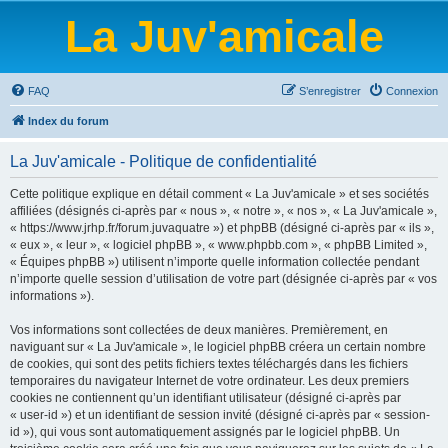
La Juv'amicale
FAQ
S’enregistrer
Connexion
Index du forum
La Juv'amicale - Politique de confidentialité
Cette politique explique en détail comment « La Juv'amicale » et ses sociétés
affiliées (désignés ci-après par « nous », « notre », « nos », « La Juv'amicale »,
« https://www.jrhp.fr/forum.juvaquatre ») et phpBB (désigné ci-après par « ils »,
« eux », « leur », « logiciel phpBB », « www.phpbb.com », « phpBB Limited »,
« Équipes phpBB ») utilisent n’importe quelle information collectée pendant
n’importe quelle session d’utilisation de votre part (désignée ci-après par « vos
informations »).
Vos informations sont collectées de deux manières. Premièrement, en
naviguant sur « La Juv'amicale », le logiciel phpBB créera un certain nombre
de cookies, qui sont des petits fichiers textes téléchargés dans les fichiers
temporaires du navigateur Internet de votre ordinateur. Les deux premiers
cookies ne contiennent qu’un identifiant utilisateur (désigné ci-après par
« user-id ») et un identifiant de session invité (désigné ci-après par « session-
id »), qui vous sont automatiquement assignés par le logiciel phpBB. Un