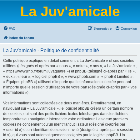
La Juv'amicale
FAQ
S’enregistrer
Connexion
Index du forum
La Juv'amicale - Politique de confidentialité
Cette politique explique en détail comment « La Juv'amicale » et ses sociétés
affiliées (désignés ci-après par « nous », « notre », « nos », « La Juv'amicale »,
« https://www.jrhp.fr/forum.juvaquatre ») et phpBB (désigné ci-après par « ils »,
« eux », « leur », « logiciel phpBB », « www.phpbb.com », « phpBB Limited »,
« Équipes phpBB ») utilisent n’importe quelle information collectée pendant
n’importe quelle session d’utilisation de votre part (désignée ci-après par « vos
informations »).
Vos informations sont collectées de deux manières. Premièrement, en
naviguant sur « La Juv'amicale », le logiciel phpBB créera un certain nombre
de cookies, qui sont des petits fichiers textes téléchargés dans les fichiers
temporaires du navigateur Internet de votre ordinateur. Les deux premiers
cookies ne contiennent qu’un identifiant utilisateur (désigné ci-après par
« user-id ») et un identifiant de session invité (désigné ci-après par « session-
id »), qui vous sont automatiquement assignés par le logiciel phpBB. Un