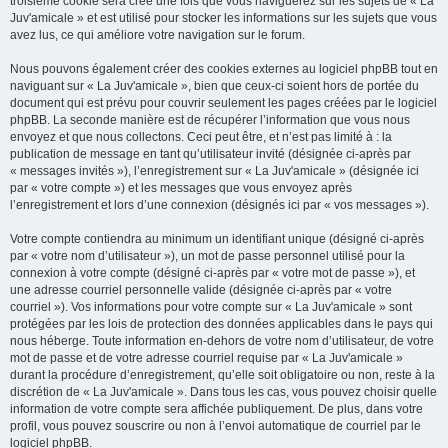
troisième cookie sera créé une fois que vous naviguerez sur les sujets de « La
Juv'amicale » et est utilisé pour stocker les informations sur les sujets que vous
avez lus, ce qui améliore votre navigation sur le forum.
Nous pouvons également créer des cookies externes au logiciel phpBB tout en
naviguant sur « La Juv'amicale », bien que ceux-ci soient hors de portée du
document qui est prévu pour couvrir seulement les pages créées par le logiciel
phpBB. La seconde manière est de récupérer l’information que vous nous
envoyez et que nous collectons. Ceci peut être, et n’est pas limité à : la
publication de message en tant qu’utilisateur invité (désignée ci-après par
« messages invités »), l’enregistrement sur « La Juv'amicale » (désignée ici
par « votre compte ») et les messages que vous envoyez après
l’enregistrement et lors d’une connexion (désignés ici par « vos messages »).
Votre compte contiendra au minimum un identifiant unique (désigné ci-après
par « votre nom d’utilisateur »), un mot de passe personnel utilisé pour la
connexion à votre compte (désigné ci-après par « votre mot de passe »), et
une adresse courriel personnelle valide (désignée ci-après par « votre
courriel »). Vos informations pour votre compte sur « La Juv'amicale » sont
protégées par les lois de protection des données applicables dans le pays qui
nous héberge. Toute information en-dehors de votre nom d’utilisateur, de votre
mot de passe et de votre adresse courriel requise par « La Juv'amicale »
durant la procédure d’enregistrement, qu’elle soit obligatoire ou non, reste à la
discrétion de « La Juv'amicale ». Dans tous les cas, vous pouvez choisir quelle
information de votre compte sera affichée publiquement. De plus, dans votre
profil, vous pouvez souscrire ou non à l’envoi automatique de courriel par le
logiciel phpBB.