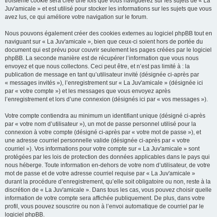
troisième cookie sera créé une fois que vous naviguerez sur les sujets de « La
Juv'amicale » et est utilisé pour stocker les informations sur les sujets que vous
avez lus, ce qui améliore votre navigation sur le forum.
Nous pouvons également créer des cookies externes au logiciel phpBB tout en
naviguant sur « La Juv'amicale », bien que ceux-ci soient hors de portée du
document qui est prévu pour couvrir seulement les pages créées par le logiciel
phpBB. La seconde manière est de récupérer l’information que vous nous
envoyez et que nous collectons. Ceci peut être, et n’est pas limité à : la
publication de message en tant qu’utilisateur invité (désignée ci-après par
« messages invités »), l’enregistrement sur « La Juv'amicale » (désignée ici
par « votre compte ») et les messages que vous envoyez après
l’enregistrement et lors d’une connexion (désignés ici par « vos messages »).
Votre compte contiendra au minimum un identifiant unique (désigné ci-après
par « votre nom d’utilisateur »), un mot de passe personnel utilisé pour la
connexion à votre compte (désigné ci-après par « votre mot de passe »), et
une adresse courriel personnelle valide (désignée ci-après par « votre
courriel »). Vos informations pour votre compte sur « La Juv'amicale » sont
protégées par les lois de protection des données applicables dans le pays qui
nous héberge. Toute information en-dehors de votre nom d’utilisateur, de votre
mot de passe et de votre adresse courriel requise par « La Juv'amicale »
durant la procédure d’enregistrement, qu’elle soit obligatoire ou non, reste à la
discrétion de « La Juv'amicale ». Dans tous les cas, vous pouvez choisir quelle
information de votre compte sera affichée publiquement. De plus, dans votre
profil, vous pouvez souscrire ou non à l’envoi automatique de courriel par le
logiciel phpBB.