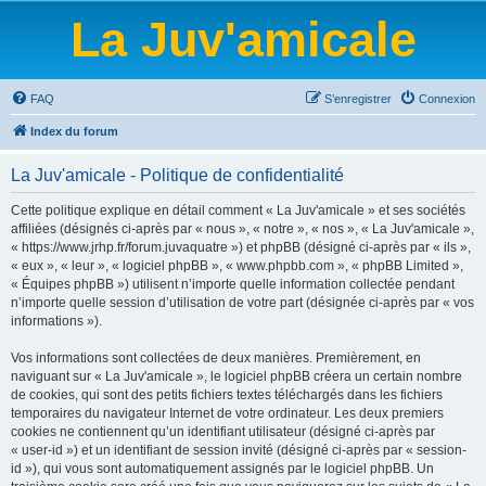
La Juv'amicale
FAQ
S’enregistrer
Connexion
Index du forum
La Juv'amicale - Politique de confidentialité
Cette politique explique en détail comment « La Juv'amicale » et ses sociétés
affiliées (désignés ci-après par « nous », « notre », « nos », « La Juv'amicale »,
« https://www.jrhp.fr/forum.juvaquatre ») et phpBB (désigné ci-après par « ils »,
« eux », « leur », « logiciel phpBB », « www.phpbb.com », « phpBB Limited »,
« Équipes phpBB ») utilisent n’importe quelle information collectée pendant
n’importe quelle session d’utilisation de votre part (désignée ci-après par « vos
informations »).
Vos informations sont collectées de deux manières. Premièrement, en
naviguant sur « La Juv'amicale », le logiciel phpBB créera un certain nombre
de cookies, qui sont des petits fichiers textes téléchargés dans les fichiers
temporaires du navigateur Internet de votre ordinateur. Les deux premiers
cookies ne contiennent qu’un identifiant utilisateur (désigné ci-après par
« user-id ») et un identifiant de session invité (désigné ci-après par « session-
id »), qui vous sont automatiquement assignés par le logiciel phpBB. Un