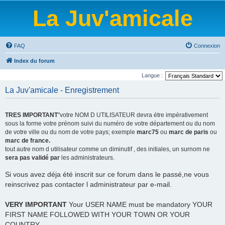
La Juv'amicale
FAQ
Connexion
Index du forum
Langue :
La Juv'amicale - Enregistrement
TRES IMPORTANT
"votre NOM D UTILISATEUR devra étre impérativement
sous la forme votre prénom suivi du numéro de votre département ou du nom
de votre ville ou du nom de votre pays; exemple
marc75
ou
marc de paris
ou
marc de france.
tout autre nom d utilisateur comme un diminutif , des initiales, un surnom ne
sera pas validé par
les administrateurs.
Si vous avez déja été inscrit sur ce forum dans le passé,ne vous
reinscrivez pas contacter l administrateur par e-mail.
VERY IMPORTANT
Your USER NAME must be mandatory YOUR
FIRST NAME FOLLOWED WITH YOUR TOWN OR YOUR
COUNTRY