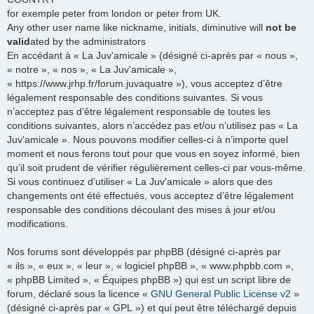
for exemple peter from london or peter from UK.
Any other user name like nickname, initials, diminutive will
not be
valid
ated by the administrators
En accédant à « La Juv'amicale » (désigné ci-après par « nous »,
« notre », « nos », « La Juv'amicale »,
« https://www.jrhp.fr/forum.juvaquatre »), vous acceptez d’être
légalement responsable des conditions suivantes. Si vous
n’acceptez pas d’être légalement responsable de toutes les
conditions suivantes, alors n’accédez pas et/ou n’utilisez pas « La
Juv'amicale ». Nous pouvons modifier celles-ci à n’importe quel
moment et nous ferons tout pour que vous en soyez informé, bien
qu’il soit prudent de vérifier régulièrement celles-ci par vous-même.
Si vous continuez d’utiliser « La Juv'amicale » alors que des
changements ont été effectués, vous acceptez d’être légalement
responsable des conditions découlant des mises à jour et/ou
modifications.
Nos forums sont développés par phpBB (désigné ci-après par
« ils », « eux », « leur », « logiciel phpBB », « www.phpbb.com »,
« phpBB Limited », « Équipes phpBB ») qui est un script libre de
forum, déclaré sous la licence «
GNU General Public License v2
»
(désigné ci-après par « GPL ») et qui peut être téléchargé depuis