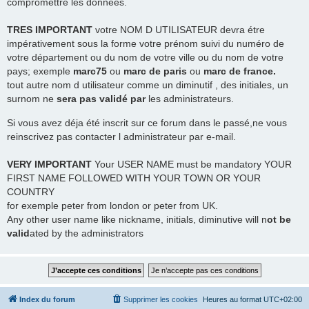
compromettre les données.
TRES
IMPORTANT
votre NOM D UTILISATEUR devra étre
impérativement sous la forme votre prénom suivi du numéro de
votre département ou du nom de votre ville ou du nom de votre
pays; exemple
marc75
ou
marc de paris
ou
marc de france.
tout autre nom d utilisateur comme un diminutif , des initiales, un
surnom ne
sera pas validé par
les administrateurs.
Si vous avez déja été inscrit sur ce forum dans le passé,ne vous
reinscrivez pas contacter l administrateur par e-mail.
VERY IMPORTANT
Your USER NAME must be mandatory YOUR
FIRST NAME FOLLOWED WITH YOUR TOWN OR YOUR
COUNTRY
for exemple peter from london or peter from UK.
Any other user name like nickname, initials, diminutive will n
ot be
valid
ated by the administrators
Index du forum
Supprimer les cookies
Heures au format
UTC+02:00