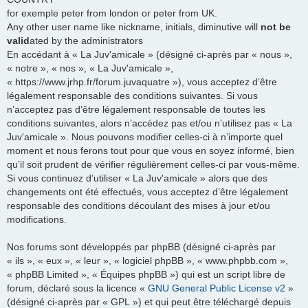
for exemple peter from london or peter from UK.
Any other user name like nickname, initials, diminutive will
not be
valid
ated by the administrators
En accédant à « La Juv'amicale » (désigné ci-après par « nous »,
« notre », « nos », « La Juv'amicale »,
« https://www.jrhp.fr/forum.juvaquatre »), vous acceptez d’être
légalement responsable des conditions suivantes. Si vous
n’acceptez pas d’être légalement responsable de toutes les
conditions suivantes, alors n’accédez pas et/ou n’utilisez pas « La
Juv'amicale ». Nous pouvons modifier celles-ci à n’importe quel
moment et nous ferons tout pour que vous en soyez informé, bien
qu’il soit prudent de vérifier régulièrement celles-ci par vous-même.
Si vous continuez d’utiliser « La Juv'amicale » alors que des
changements ont été effectués, vous acceptez d’être légalement
responsable des conditions découlant des mises à jour et/ou
modifications.
Nos forums sont développés par phpBB (désigné ci-après par
« ils », « eux », « leur », « logiciel phpBB », « www.phpbb.com »,
« phpBB Limited », « Équipes phpBB ») qui est un script libre de
forum, déclaré sous la licence «
GNU General Public License v2
»
(désigné ci-après par « GPL ») et qui peut être téléchargé depuis