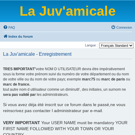
La Juv'amicale
FAQ
Connexion
Index du forum
Langue :
La Juv'amicale - Enregistrement
TRES IMPORTANT
"votre NOM D UTILISATEUR devra étre impérativement
sous la forme votre prénom suivi du numéro de votre département ou du nom
de votre ville ou du nom de votre pays; exemple
marc75
ou
marc de paris
ou
marc de france.
tout autre nom d utilisateur comme un diminutif , des initiales, un surnom ne
sera pas validé par
les administrateurs.
Si vous avez déja été inscrit sur ce forum dans le passé,ne vous
reinscrivez pas contacter l administrateur par e-mail.
VERY IMPORTANT
Your USER NAME must be mandatory YOUR
FIRST NAME FOLLOWED WITH YOUR TOWN OR YOUR
COUNTRY