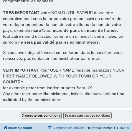
compromettre les données.
TRES
IMPORTANT
votre NOM D UTILISATEUR devra étre
impérativement sous la forme votre prénom suivi du numéro de
votre département ou du nom de votre ville ou du nom de votre
pays; exemple
marc75
ou
marc de paris
ou
marc de france.
tout autre nom d utilisateur comme un diminutif , des initiales, un
surnom ne
sera pas validé par
les administrateurs.
Si vous avez déja été inscrit sur ce forum dans le passé,ne vous
reinscrivez pas contacter l administrateur par e-mail.
VERY IMPORTANT
Your USER NAME must be mandatory YOUR
FIRST NAME FOLLOWED WITH YOUR TOWN OR YOUR
COUNTRY
for exemple peter from london or peter from UK.
Any other user name like nickname, initials, diminutive will n
ot be
valid
ated by the administrators
Index du forum
Supprimer les cookies
Heures au format
UTC+02:00