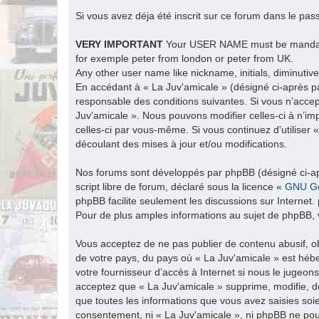
Si vous avez déja été inscrit sur ce forum dans le pas
VERY IMPORTANT
Your USER NAME must be man
for exemple peter from london or peter from UK.
Any other user name like nickname, initials, diminutive
En accédant à « La Juv'amicale » (désigné ci-après par
responsable des conditions suivantes. Si vous n’accep
Juv'amicale ». Nous pouvons modifier celles-ci à n’im
celles-ci par vous-même. Si vous continuez d’utiliser
découlant des mises à jour et/ou modifications.
Nos forums sont développés par phpBB (désigné ci-apr
script libre de forum, déclaré sous la licence «
GNU Ge
phpBB facilite seulement les discussions sur Intern
Pour de plus amples informations au sujet de phpBB, v
Vous acceptez de ne pas publier de contenu abusif, ob
de votre pays, du pays où « La Juv'amicale » est hébe
votre fournisseur d’accès à Internet si nous le jugeo
acceptez que « La Juv'amicale » supprime, modifie, d
que toutes les informations que vous avez saisies soi
consentement, ni « La Juv'amicale », ni phpBB ne po