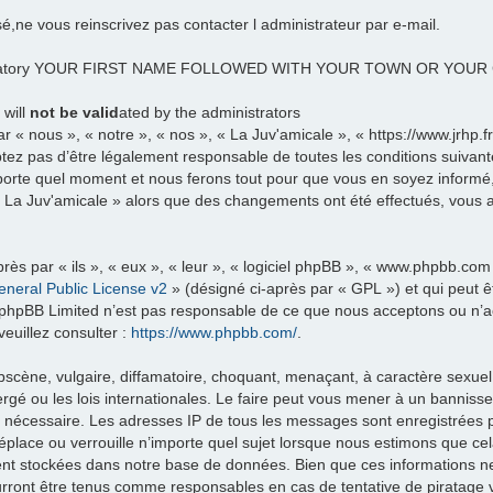
sé,ne vous reinscrivez pas contacter l administrateur par e-mail.
datory YOUR FIRST NAME FOLLOWED WITH YOUR TOWN OR YOU
 will
not be valid
ated by the administrators
 « nous », « notre », « nos », « La Juv'amicale », « https://www.jrhp.
tez pas d’être légalement responsable de toutes les conditions suivante
porte quel moment et nous ferons tout pour que vous en soyez informé, b
 « La Juv'amicale » alors que des changements ont été effectués, vous
ès par « ils », « eux », « leur », « logiciel phpBB », « www.phpbb.com
neral Public License v2
» (désigné ci-après par « GPL ») et qui peut 
et. phpBB Limited n’est pas responsable de ce que nous acceptons ou 
euillez consulter :
https://www.phpbb.com/
.
scène, vulgaire, diffamatoire, choquant, menaçant, à caractère sexuel 
rgé ou les lois internationales. Le faire peut vous mener à un banniss
ns nécessaire. Les adresses IP de tous les messages sont enregistrées
éplace ou verrouille n’importe quel sujet lorsque nous estimons que c
ent stockées dans notre base de données. Bien que ces informations ne 
urront être tenus comme responsables en cas de tentative de piratage 