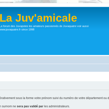
La Juv'amicale
Le forum des Juvapotes les amateurs passionnés de Juvaquatre voir aussi
www.juvaquatre.fr since 1998
ativement sous la forme votre prénom suivi du numéro de votre département ou d
 un surnom ne
sera pas validé par
les administrateurs.