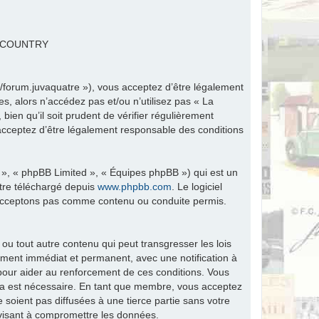
R COUNTRY
fr/forum.juvaquatre »), vous acceptez d’être légalement
s, alors n’accédez pas et/ou n’utilisez pas « La
ien qu’il soit prudent de vérifier régulièrement
 acceptez d’être légalement responsable des conditions
 », « phpBB Limited », « Équipes phpBB ») qui est un
être téléchargé depuis
www.phpbb.com
. Le logiciel
n’acceptons pas comme contenu ou conduite permis.
ou tout autre contenu qui peut transgresser les lois
ement immédiat et permanent, avec une notification à
 pour aider au renforcement de ces conditions. Vous
ela est nécessaire. En tant que membre, vous acceptez
soient pas diffusées à une tierce partie sans votre
visant à compromettre les données.