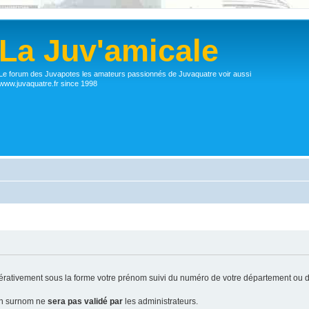
La Juv'amicale
Le forum des Juvapotes les amateurs passionnés de Juvaquatre voir aussi
www.juvaquatre.fr since 1998
ativement sous la forme votre prénom suivi du numéro de votre département ou d
 un surnom ne
sera pas validé par
les administrateurs.