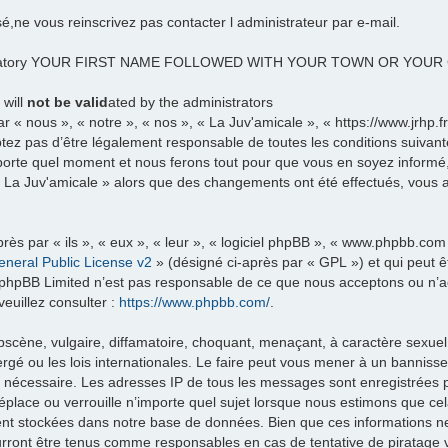
sé,ne vous reinscrivez pas contacter l administrateur par e-mail.
datory YOUR FIRST NAME FOLLOWED WITH YOUR TOWN OR YOU
 will
not be valid
ated by the administrators
 « nous », « notre », « nos », « La Juv'amicale », « https://www.jrhp.
tez pas d’être légalement responsable de toutes les conditions suivante
porte quel moment et nous ferons tout pour que vous en soyez informé, b
 « La Juv'amicale » alors que des changements ont été effectués, vous
ès par « ils », « eux », « leur », « logiciel phpBB », « www.phpbb.com
neral Public License v2
» (désigné ci-après par « GPL ») et qui peut 
et. phpBB Limited n’est pas responsable de ce que nous acceptons ou 
euillez consulter :
https://www.phpbb.com/
.
scène, vulgaire, diffamatoire, choquant, menaçant, à caractère sexuel 
rgé ou les lois internationales. Le faire peut vous mener à un banniss
ns nécessaire. Les adresses IP de tous les messages sont enregistrées
éplace ou verrouille n’importe quel sujet lorsque nous estimons que c
ent stockées dans notre base de données. Bien que ces informations ne 
urront être tenus comme responsables en cas de tentative de piratage 