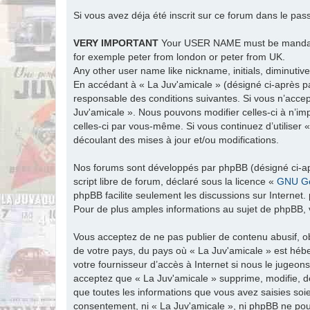
Si vous avez déja été inscrit sur ce forum dans le pas
VERY IMPORTANT
Your USER NAME must be man
for exemple peter from london or peter from UK.
Any other user name like nickname, initials, diminutive
En accédant à « La Juv'amicale » (désigné ci-après par
responsable des conditions suivantes. Si vous n’accep
Juv'amicale ». Nous pouvons modifier celles-ci à n’im
celles-ci par vous-même. Si vous continuez d’utiliser
découlant des mises à jour et/ou modifications.
Nos forums sont développés par phpBB (désigné ci-apr
script libre de forum, déclaré sous la licence «
GNU Ge
phpBB facilite seulement les discussions sur Intern
Pour de plus amples informations au sujet de phpBB, v
Vous acceptez de ne pas publier de contenu abusif, ob
de votre pays, du pays où « La Juv'amicale » est hébe
votre fournisseur d’accès à Internet si nous le jugeo
acceptez que « La Juv'amicale » supprime, modifie, d
que toutes les informations que vous avez saisies soi
consentement, ni « La Juv'amicale », ni phpBB ne po