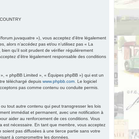
R COUNTRY
fr/forum.juvaquatre »), vous acceptez d’être légalement
s, alors n’accédez pas et/ou n’utilisez pas « La
ien qu’il soit prudent de vérifier régulièrement
 acceptez d’être légalement responsable des conditions
 », « phpBB Limited », « Équipes phpBB ») qui est un
être téléchargé depuis
www.phpbb.com
. Le logiciel
n’acceptons pas comme contenu ou conduite permis.
ou tout autre contenu qui peut transgresser les lois
ement immédiat et permanent, avec une notification à
 pour aider au renforcement de ces conditions. Vous
ela est nécessaire. En tant que membre, vous acceptez
soient pas diffusées à une tierce partie sans votre
visant à compromettre les données.