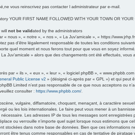
sé,ne vous reinscrivez pas contacter l administrateur par e-mail.
datory YOUR FIRST NAME FOLLOWED WITH YOUR TOWN OR YOU
 will
not be valid
ated by the administrators
 « nous », « notre », « nos », « La Juv'amicale », « https://www.jrhp.
tez pas d’être légalement responsable de toutes les conditions suivante
porte quel moment et nous ferons tout pour que vous en soyez informé, b
 « La Juv'amicale » alors que des changements ont été effectués, vous
ès par « ils », « eux », « leur », « logiciel phpBB », « www.phpbb.com
neral Public License v2
» (désigné ci-après par « GPL ») et qui peut 
et. phpBB Limited n’est pas responsable de ce que nous acceptons ou 
euillez consulter :
https://www.phpbb.com/
.
scène, vulgaire, diffamatoire, choquant, menaçant, à caractère sexuel 
rgé ou les lois internationales. Le faire peut vous mener à un banniss
ns nécessaire. Les adresses IP de tous les messages sont enregistrées
éplace ou verrouille n’importe quel sujet lorsque nous estimons que c
ent stockées dans notre base de données. Bien que ces informations ne 
urront être tenus comme responsables en cas de tentative de piratage 