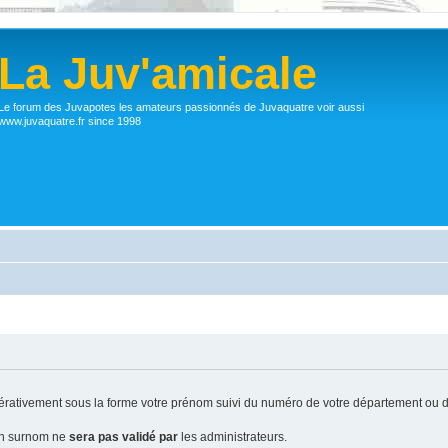
La Juv'amicale
Le forum des Juvapotes les amateurs passionnés de Juvaquatre voir aussi
www.juvaquatre.fr since 1998
ativement sous la forme votre prénom suivi du numéro de votre département ou d
 un surnom ne
sera pas validé par
les administrateurs.