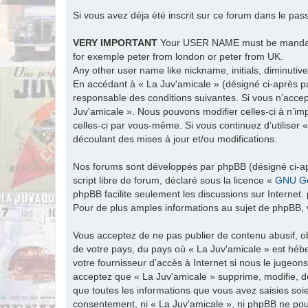
Si vous avez déja été inscrit sur ce forum dans le pas
VERY IMPORTANT
Your USER NAME must be man
for exemple peter from london or peter from UK.
Any other user name like nickname, initials, diminutive
En accédant à « La Juv'amicale » (désigné ci-après par
responsable des conditions suivantes. Si vous n’accep
Juv'amicale ». Nous pouvons modifier celles-ci à n’im
celles-ci par vous-même. Si vous continuez d’utiliser
découlant des mises à jour et/ou modifications.
Nos forums sont développés par phpBB (désigné ci-apr
script libre de forum, déclaré sous la licence «
GNU Ge
phpBB facilite seulement les discussions sur Intern
Pour de plus amples informations au sujet de phpBB, v
Vous acceptez de ne pas publier de contenu abusif, ob
de votre pays, du pays où « La Juv'amicale » est hébe
votre fournisseur d’accès à Internet si nous le jugeo
acceptez que « La Juv'amicale » supprime, modifie, d
que toutes les informations que vous avez saisies soi
consentement, ni « La Juv'amicale », ni phpBB ne po