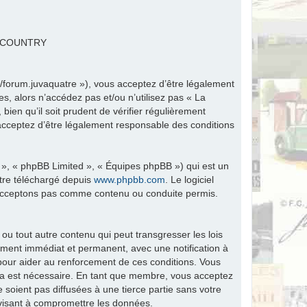
R COUNTRY
fr/forum.juvaquatre »), vous acceptez d’être légalement
s, alors n’accédez pas et/ou n’utilisez pas « La
ien qu’il soit prudent de vérifier régulièrement
 acceptez d’être légalement responsable des conditions
 », « phpBB Limited », « Équipes phpBB ») qui est un
être téléchargé depuis
www.phpbb.com
. Le logiciel
n’acceptons pas comme contenu ou conduite permis.
ou tout autre contenu qui peut transgresser les lois
ement immédiat et permanent, avec une notification à
 pour aider au renforcement de ces conditions. Vous
ela est nécessaire. En tant que membre, vous acceptez
soient pas diffusées à une tierce partie sans votre
visant à compromettre les données.