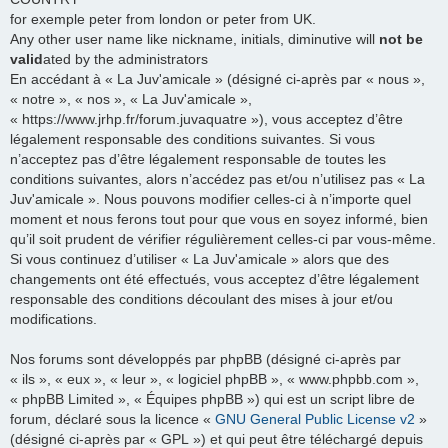
for exemple peter from london or peter from UK.
Any other user name like nickname, initials, diminutive will
not be
valid
ated by the administrators
En accédant à « La Juv'amicale » (désigné ci-après par « nous »,
« notre », « nos », « La Juv'amicale »,
« https://www.jrhp.fr/forum.juvaquatre »), vous acceptez d’être
légalement responsable des conditions suivantes. Si vous
n’acceptez pas d’être légalement responsable de toutes les
conditions suivantes, alors n’accédez pas et/ou n’utilisez pas « La
Juv'amicale ». Nous pouvons modifier celles-ci à n’importe quel
moment et nous ferons tout pour que vous en soyez informé, bien
qu’il soit prudent de vérifier régulièrement celles-ci par vous-même.
Si vous continuez d’utiliser « La Juv'amicale » alors que des
changements ont été effectués, vous acceptez d’être légalement
responsable des conditions découlant des mises à jour et/ou
modifications.
Nos forums sont développés par phpBB (désigné ci-après par
« ils », « eux », « leur », « logiciel phpBB », « www.phpbb.com »,
« phpBB Limited », « Équipes phpBB ») qui est un script libre de
forum, déclaré sous la licence «
GNU General Public License v2
»
(désigné ci-après par « GPL ») et qui peut être téléchargé depuis