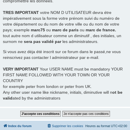
compromettre les données.
TRES
IMPORTANT
votre NOM D UTILISATEUR devra étre
impérativement sous la forme votre prénom suivi du numéro de
votre département ou du nom de votre ville ou du nom de votre
pays; exemple
marc75
ou
marc de paris
ou
marc de france.
tout autre nom d utilisateur comme un diminutif , des initiales, un
surnom ne
sera pas validé par
les administrateurs.
Si vous avez déja été inscrit sur ce forum dans le passé,ne vous
reinscrivez pas contacter l administrateur par e-mail.
VERY IMPORTANT
Your USER NAME must be mandatory YOUR
FIRST NAME FOLLOWED WITH YOUR TOWN OR YOUR
COUNTRY
for exemple peter from london or peter from UK.
Any other user name like nickname, initials, diminutive will n
ot be
valid
ated by the administrators
Index du forum
Supprimer les cookies
Heures au format
UTC+02:00