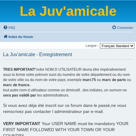
La Juv'amicale
FAQ
Connexion
Index du forum
Langue :
La Juv'amicale - Enregistrement
TRES IMPORTANT
"votre NOM D UTILISATEUR devra étre impérativement
sous la forme votre prénom suivi du numéro de votre département ou du nom
de votre ville ou du nom de votre pays; exemple
marc75
ou
marc de paris
ou
marc de france.
tout autre nom d utilisateur comme un diminutif , des initiales, un surnom ne
sera pas validé par
les administrateurs.
Si vous avez déja été inscrit sur ce forum dans le passé,ne vous
reinscrivez pas contacter l administrateur par e-mail.
VERY IMPORTANT
Your USER NAME must be mandatory YOUR
FIRST NAME FOLLOWED WITH YOUR TOWN OR YOUR
COUNTRY