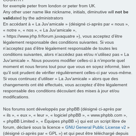
for exemple peter from london or peter from UK.
Any other user name like nickname, initials, diminutive will
not be
valid
ated by the administrators
En accédant à « La Juv'amicale » (désigné ci-après par « nous »,
« notre », « nos », « La Juv'amicale »,
« https://www.jrhp.fr/forum.juvaquatre »), vous acceptez d’être
légalement responsable des conditions suivantes. Si vous
n’acceptez pas d’être légalement responsable de toutes les
conditions suivantes, alors n’accédez pas et/ou n’utilisez pas « La
Juv'amicale ». Nous pouvons modifier celles-ci à n’importe quel
moment et nous ferons tout pour que vous en soyez informé, bien
qu’il soit prudent de vérifier régulièrement celles-ci par vous-même.
Si vous continuez d’utiliser « La Juv'amicale » alors que des
changements ont été effectués, vous acceptez d’être légalement
responsable des conditions découlant des mises à jour et/ou
modifications.
Nos forums sont développés par phpBB (désigné ci-après par
« ils », « eux », « leur », « logiciel phpBB », « www.phpbb.com »,
« phpBB Limited », « Équipes phpBB ») qui est un script libre de
forum, déclaré sous la licence «
GNU General Public License v2
»
(désigné ci-après par « GPL ») et qui peut être téléchargé depuis