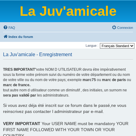
La Juv'amicale
FAQ
Connexion
Index du forum
Langue :
La Juv'amicale - Enregistrement
TRES IMPORTANT
"votre NOM D UTILISATEUR devra étre impérativement
sous la forme votre prénom suivi du numéro de votre département ou du nom
de votre ville ou du nom de votre pays; exemple
marc75
ou
marc de paris
ou
marc de france.
tout autre nom d utilisateur comme un diminutif , des initiales, un surnom ne
sera pas validé par
les administrateurs.
Si vous avez déja été inscrit sur ce forum dans le passé,ne vous
reinscrivez pas contacter l administrateur par e-mail.
VERY IMPORTANT
Your USER NAME must be mandatory YOUR
FIRST NAME FOLLOWED WITH YOUR TOWN OR YOUR
COUNTRY