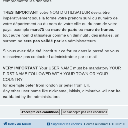
compromettre les données.
TRES
IMPORTANT
votre NOM D UTILISATEUR devra étre
impérativement sous la forme votre prénom suivi du numéro de
votre département ou du nom de votre ville ou du nom de votre
pays; exemple
marc75
ou
marc de paris
ou
marc de france.
tout autre nom d utilisateur comme un diminutif , des initiales, un
surnom ne
sera pas validé par
les administrateurs.
Si vous avez déja été inscrit sur ce forum dans le passé,ne vous
reinscrivez pas contacter l administrateur par e-mail.
VERY IMPORTANT
Your USER NAME must be mandatory YOUR
FIRST NAME FOLLOWED WITH YOUR TOWN OR YOUR
COUNTRY
for exemple peter from london or peter from UK.
Any other user name like nickname, initials, diminutive will n
ot be
valid
ated by the administrators
Index du forum
Supprimer les cookies
Heures au format
UTC+02:00