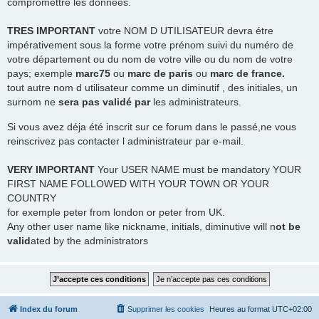
compromettre les données.
TRES
IMPORTANT
votre NOM D UTILISATEUR devra étre
impérativement sous la forme votre prénom suivi du numéro de
votre département ou du nom de votre ville ou du nom de votre
pays; exemple
marc75
ou
marc de paris
ou
marc de france.
tout autre nom d utilisateur comme un diminutif , des initiales, un
surnom ne
sera pas validé par
les administrateurs.
Si vous avez déja été inscrit sur ce forum dans le passé,ne vous
reinscrivez pas contacter l administrateur par e-mail.
VERY IMPORTANT
Your USER NAME must be mandatory YOUR
FIRST NAME FOLLOWED WITH YOUR TOWN OR YOUR
COUNTRY
for exemple peter from london or peter from UK.
Any other user name like nickname, initials, diminutive will n
ot be
valid
ated by the administrators
Index du forum
Supprimer les cookies
Heures au format
UTC+02:00