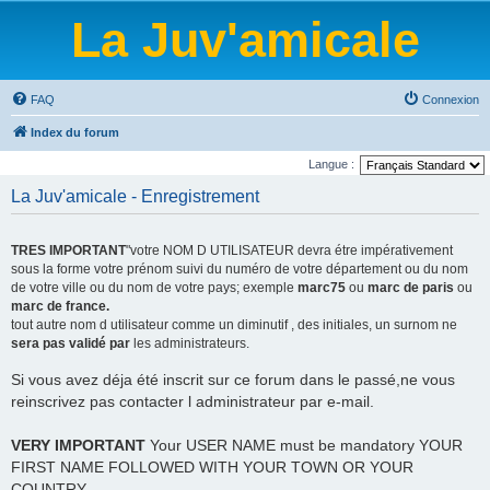
La Juv'amicale
FAQ
Connexion
Index du forum
Langue :
La Juv'amicale - Enregistrement
TRES IMPORTANT
"votre NOM D UTILISATEUR devra étre impérativement
sous la forme votre prénom suivi du numéro de votre département ou du nom
de votre ville ou du nom de votre pays; exemple
marc75
ou
marc de paris
ou
marc de france.
tout autre nom d utilisateur comme un diminutif , des initiales, un surnom ne
sera pas validé par
les administrateurs.
Si vous avez déja été inscrit sur ce forum dans le passé,ne vous
reinscrivez pas contacter l administrateur par e-mail.
VERY IMPORTANT
Your USER NAME must be mandatory YOUR
FIRST NAME FOLLOWED WITH YOUR TOWN OR YOUR
COUNTRY