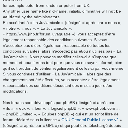
for exemple peter from london or peter from UK.
Any other user name like nickname, initials, diminutive will
not be
valid
ated by the administrators
En accédant à « La Juv'amicale » (désigné ci-après par « nous »,
« notre », « nos », « La Juv'amicale »,
« https://www.jrhp.fr/forum.juvaquatre »), vous acceptez d’être
légalement responsable des conditions suivantes. Si vous
n’acceptez pas d’être légalement responsable de toutes les
conditions suivantes, alors n’accédez pas et/ou n’utilisez pas « La
Juv'amicale ». Nous pouvons modifier celles-ci à n’importe quel
moment et nous ferons tout pour que vous en soyez informé, bien
qu’il soit prudent de vérifier régulièrement celles-ci par vous-même.
Si vous continuez d’utiliser « La Juv'amicale » alors que des
changements ont été effectués, vous acceptez d’être légalement
responsable des conditions découlant des mises à jour et/ou
modifications.
Nos forums sont développés par phpBB (désigné ci-après par
« ils », « eux », « leur », « logiciel phpBB », « www.phpbb.com »,
« phpBB Limited », « Équipes phpBB ») qui est un script libre de
forum, déclaré sous la licence «
GNU General Public License v2
»
(désigné ci-après par « GPL ») et qui peut être téléchargé depuis