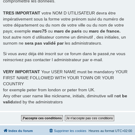
compromettre les données.
TRES
IMPORTANT
votre NOM D UTILISATEUR devra étre
impérativement sous la forme votre prénom suivi du numéro de
votre département ou du nom de votre ville ou du nom de votre
pays; exemple
marc75
ou
marc de paris
ou
marc de france.
tout autre nom d utilisateur comme un diminutif , des initiales, un
surnom ne
sera pas validé par
les administrateurs.
Si vous avez déja été inscrit sur ce forum dans le passé,ne vous
reinscrivez pas contacter l administrateur par e-mail.
VERY IMPORTANT
Your USER NAME must be mandatory YOUR
FIRST NAME FOLLOWED WITH YOUR TOWN OR YOUR
COUNTRY
for exemple peter from london or peter from UK.
Any other user name like nickname, initials, diminutive will n
ot be
valid
ated by the administrators
Index du forum
Supprimer les cookies
Heures au format
UTC+02:00