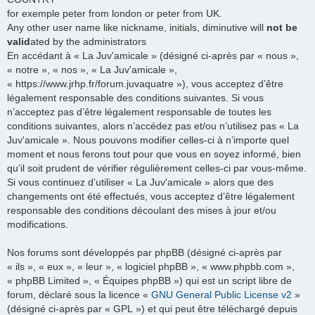
for exemple peter from london or peter from UK.
Any other user name like nickname, initials, diminutive will
not be
valid
ated by the administrators
En accédant à « La Juv'amicale » (désigné ci-après par « nous »,
« notre », « nos », « La Juv'amicale »,
« https://www.jrhp.fr/forum.juvaquatre »), vous acceptez d’être
légalement responsable des conditions suivantes. Si vous
n’acceptez pas d’être légalement responsable de toutes les
conditions suivantes, alors n’accédez pas et/ou n’utilisez pas « La
Juv'amicale ». Nous pouvons modifier celles-ci à n’importe quel
moment et nous ferons tout pour que vous en soyez informé, bien
qu’il soit prudent de vérifier régulièrement celles-ci par vous-même.
Si vous continuez d’utiliser « La Juv'amicale » alors que des
changements ont été effectués, vous acceptez d’être légalement
responsable des conditions découlant des mises à jour et/ou
modifications.
Nos forums sont développés par phpBB (désigné ci-après par
« ils », « eux », « leur », « logiciel phpBB », « www.phpbb.com »,
« phpBB Limited », « Équipes phpBB ») qui est un script libre de
forum, déclaré sous la licence «
GNU General Public License v2
»
(désigné ci-après par « GPL ») et qui peut être téléchargé depuis