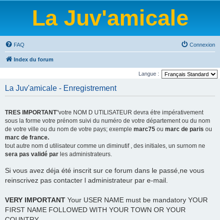
La Juv'amicale
FAQ
Connexion
Index du forum
Langue :
La Juv'amicale - Enregistrement
TRES IMPORTANT
"votre NOM D UTILISATEUR devra étre impérativement
sous la forme votre prénom suivi du numéro de votre département ou du nom
de votre ville ou du nom de votre pays; exemple
marc75
ou
marc de paris
ou
marc de france.
tout autre nom d utilisateur comme un diminutif , des initiales, un surnom ne
sera pas validé par
les administrateurs.
Si vous avez déja été inscrit sur ce forum dans le passé,ne vous
reinscrivez pas contacter l administrateur par e-mail.
VERY IMPORTANT
Your USER NAME must be mandatory YOUR
FIRST NAME FOLLOWED WITH YOUR TOWN OR YOUR
COUNTRY