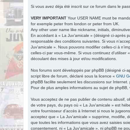
Si vous avez déja été inscrit sur ce forum dans le pas
VERY IMPORTANT
Your USER NAME must be man
for exemple peter from london or peter from UK.
Any other user name like nickname, initials, diminutive
En accédant à « La Juv'amicale » (désigné ci-après par
responsable des conditions suivantes. Si vous n’accep
Juv'amicale ». Nous pouvons modifier celles-ci à n’im
celles-ci par vous-même. Si vous continuez d’utiliser
découlant des mises à jour et/ou modifications.
Nos forums sont développés par phpBB (désigné ci-apr
script libre de forum, déclaré sous la licence «
GNU Ge
phpBB facilite seulement les discussions sur Intern
Pour de plus amples informations au sujet de phpBB, v
Vous acceptez de ne pas publier de contenu abusif, ob
de votre pays, du pays où « La Juv'amicale » est hébe
votre fournisseur d’accès à Internet si nous le jugeo
acceptez que « La Juv'amicale » supprime, modifie, d
que toutes les informations que vous avez saisies soi
consentement, ni « La Juv'amicale », ni phpBB ne po