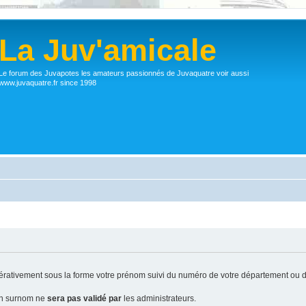
La Juv'amicale
Le forum des Juvapotes les amateurs passionnés de Juvaquatre voir aussi
www.juvaquatre.fr since 1998
ativement sous la forme votre prénom suivi du numéro de votre département ou d
 un surnom ne
sera pas validé par
les administrateurs.