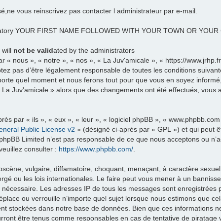
sé,ne vous reinscrivez pas contacter l administrateur par e-mail.
datory YOUR FIRST NAME FOLLOWED WITH YOUR TOWN OR YOU
 will
not be valid
ated by the administrators
 « nous », « notre », « nos », « La Juv'amicale », « https://www.jrhp.
tez pas d’être légalement responsable de toutes les conditions suivante
porte quel moment et nous ferons tout pour que vous en soyez informé, b
 « La Juv'amicale » alors que des changements ont été effectués, vous
ès par « ils », « eux », « leur », « logiciel phpBB », « www.phpbb.com
neral Public License v2
» (désigné ci-après par « GPL ») et qui peut 
et. phpBB Limited n’est pas responsable de ce que nous acceptons ou 
euillez consulter :
https://www.phpbb.com/
.
scène, vulgaire, diffamatoire, choquant, menaçant, à caractère sexuel 
rgé ou les lois internationales. Le faire peut vous mener à un banniss
ns nécessaire. Les adresses IP de tous les messages sont enregistrées
éplace ou verrouille n’importe quel sujet lorsque nous estimons que c
ent stockées dans notre base de données. Bien que ces informations ne 
urront être tenus comme responsables en cas de tentative de piratage 