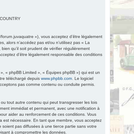
R COUNTRY
fr/forum.juvaquatre »), vous acceptez d’être légalement
s, alors n’accédez pas et/ou n’utilisez pas « La
ien qu’il soit prudent de vérifier régulièrement
 acceptez d’être légalement responsable des conditions
 », « phpBB Limited », « Équipes phpBB ») qui est un
être téléchargé depuis
www.phpbb.com
. Le logiciel
n’acceptons pas comme contenu ou conduite permis.
ou tout autre contenu qui peut transgresser les lois
ement immédiat et permanent, avec une notification à
 pour aider au renforcement de ces conditions. Vous
ela est nécessaire. En tant que membre, vous acceptez
soient pas diffusées à une tierce partie sans votre
visant à compromettre les données.