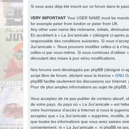
Si vous avez déja été inscrit sur ce forum dans le pas
VERY IMPORTANT
Your USER NAME must be man
for exemple peter from london or peter from UK.
Any other user name like nickname, initials, diminutive
En accédant à « La Juv'amicale » (désigné ci-après par
responsable des conditions suivantes. Si vous n’accep
Juv'amicale ». Nous pouvons modifier celles-ci à n’im
celles-ci par vous-même. Si vous continuez d’utiliser
découlant des mises à jour et/ou modifications.
Nos forums sont développés par phpBB (désigné ci-apr
script libre de forum, déclaré sous la licence «
GNU Ge
phpBB facilite seulement les discussions sur Intern
Pour de plus amples informations au sujet de phpBB, v
Vous acceptez de ne pas publier de contenu abusif, ob
de votre pays, du pays où « La Juv'amicale » est hébe
votre fournisseur d’accès à Internet si nous le jugeo
acceptez que « La Juv'amicale » supprime, modifie, d
que toutes les informations que vous avez saisies soi
consentement, ni « La Juv'amicale », ni phpBB ne po