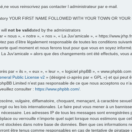
sé,ne vous reinscrivez pas contacter l administrateur par e-mail.
datory YOUR FIRST NAME FOLLOWED WITH YOUR TOWN OR YOU
 will
not be valid
ated by the administrators
 « nous », « notre », « nos », « La Juv'amicale », « https://www.jrhp.
tez pas d’être légalement responsable de toutes les conditions suivante
porte quel moment et nous ferons tout pour que vous en soyez informé, b
 « La Juv'amicale » alors que des changements ont été effectués, vous
ès par « ils », « eux », « leur », « logiciel phpBB », « www.phpbb.com
neral Public License v2
» (désigné ci-après par « GPL ») et qui peut 
et. phpBB Limited n’est pas responsable de ce que nous acceptons ou 
euillez consulter :
https://www.phpbb.com/
.
scène, vulgaire, diffamatoire, choquant, menaçant, à caractère sexuel 
rgé ou les lois internationales. Le faire peut vous mener à un banniss
ns nécessaire. Les adresses IP de tous les messages sont enregistrées
éplace ou verrouille n’importe quel sujet lorsque nous estimons que c
ent stockées dans notre base de données. Bien que ces informations ne 
urront être tenus comme responsables en cas de tentative de piratage 