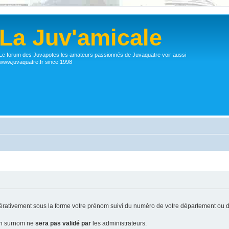
La Juv'amicale
Le forum des Juvapotes les amateurs passionnés de Juvaquatre voir aussi
www.juvaquatre.fr since 1998
ativement sous la forme votre prénom suivi du numéro de votre département ou d
 un surnom ne
sera pas validé par
les administrateurs.