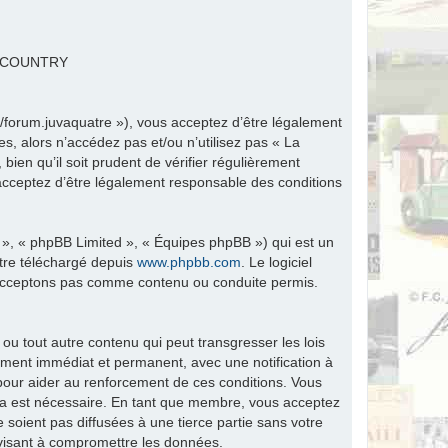
R COUNTRY
fr/forum.juvaquatre »), vous acceptez d’être légalement
s, alors n’accédez pas et/ou n’utilisez pas « La
ien qu’il soit prudent de vérifier régulièrement
 acceptez d’être légalement responsable des conditions
 », « phpBB Limited », « Équipes phpBB ») qui est un
être téléchargé depuis
www.phpbb.com
. Le logiciel
n’acceptons pas comme contenu ou conduite permis.
ou tout autre contenu qui peut transgresser les lois
ement immédiat et permanent, avec une notification à
 pour aider au renforcement de ces conditions. Vous
ela est nécessaire. En tant que membre, vous acceptez
soient pas diffusées à une tierce partie sans votre
visant à compromettre les données.