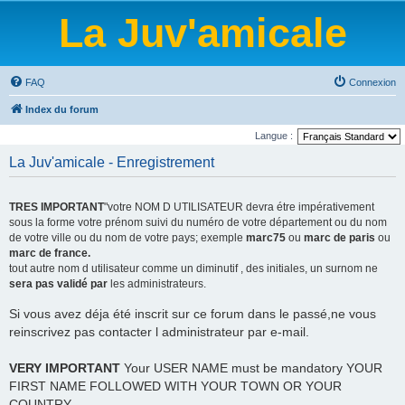
La Juv'amicale
FAQ
Connexion
Index du forum
Langue :
La Juv'amicale - Enregistrement
TRES IMPORTANT
"votre NOM D UTILISATEUR devra étre impérativement
sous la forme votre prénom suivi du numéro de votre département ou du nom
de votre ville ou du nom de votre pays; exemple
marc75
ou
marc de paris
ou
marc de france.
tout autre nom d utilisateur comme un diminutif , des initiales, un surnom ne
sera pas validé par
les administrateurs.
Si vous avez déja été inscrit sur ce forum dans le passé,ne vous
reinscrivez pas contacter l administrateur par e-mail.
VERY IMPORTANT
Your USER NAME must be mandatory YOUR
FIRST NAME FOLLOWED WITH YOUR TOWN OR YOUR
COUNTRY