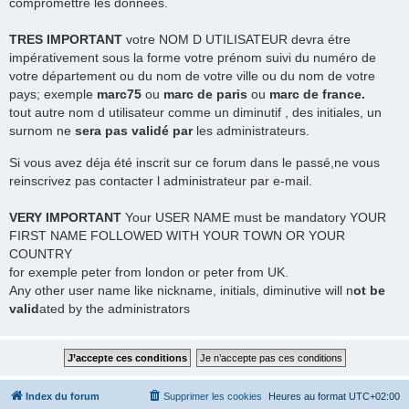
compromettre les données.
TRES
IMPORTANT
votre NOM D UTILISATEUR devra étre
impérativement sous la forme votre prénom suivi du numéro de
votre département ou du nom de votre ville ou du nom de votre
pays; exemple
marc75
ou
marc de paris
ou
marc de france.
tout autre nom d utilisateur comme un diminutif , des initiales, un
surnom ne
sera pas validé par
les administrateurs.
Si vous avez déja été inscrit sur ce forum dans le passé,ne vous
reinscrivez pas contacter l administrateur par e-mail.
VERY IMPORTANT
Your USER NAME must be mandatory YOUR
FIRST NAME FOLLOWED WITH YOUR TOWN OR YOUR
COUNTRY
for exemple peter from london or peter from UK.
Any other user name like nickname, initials, diminutive will n
ot be
valid
ated by the administrators
Index du forum
Supprimer les cookies
Heures au format
UTC+02:00