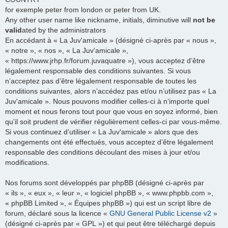
for exemple peter from london or peter from UK.
Any other user name like nickname, initials, diminutive will
not be
valid
ated by the administrators
En accédant à « La Juv'amicale » (désigné ci-après par « nous »,
« notre », « nos », « La Juv'amicale »,
« https://www.jrhp.fr/forum.juvaquatre »), vous acceptez d’être
légalement responsable des conditions suivantes. Si vous
n’acceptez pas d’être légalement responsable de toutes les
conditions suivantes, alors n’accédez pas et/ou n’utilisez pas « La
Juv'amicale ». Nous pouvons modifier celles-ci à n’importe quel
moment et nous ferons tout pour que vous en soyez informé, bien
qu’il soit prudent de vérifier régulièrement celles-ci par vous-même.
Si vous continuez d’utiliser « La Juv'amicale » alors que des
changements ont été effectués, vous acceptez d’être légalement
responsable des conditions découlant des mises à jour et/ou
modifications.
Nos forums sont développés par phpBB (désigné ci-après par
« ils », « eux », « leur », « logiciel phpBB », « www.phpbb.com »,
« phpBB Limited », « Équipes phpBB ») qui est un script libre de
forum, déclaré sous la licence «
GNU General Public License v2
»
(désigné ci-après par « GPL ») et qui peut être téléchargé depuis