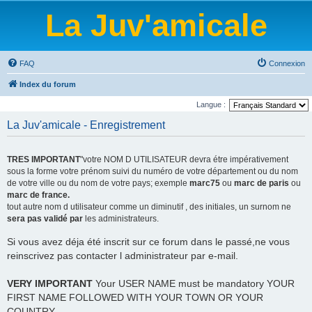
La Juv'amicale
FAQ
Connexion
Index du forum
Langue :
La Juv'amicale - Enregistrement
TRES IMPORTANT
"votre NOM D UTILISATEUR devra étre impérativement
sous la forme votre prénom suivi du numéro de votre département ou du nom
de votre ville ou du nom de votre pays; exemple
marc75
ou
marc de paris
ou
marc de france.
tout autre nom d utilisateur comme un diminutif , des initiales, un surnom ne
sera pas validé par
les administrateurs.
Si vous avez déja été inscrit sur ce forum dans le passé,ne vous
reinscrivez pas contacter l administrateur par e-mail.
VERY IMPORTANT
Your USER NAME must be mandatory YOUR
FIRST NAME FOLLOWED WITH YOUR TOWN OR YOUR
COUNTRY