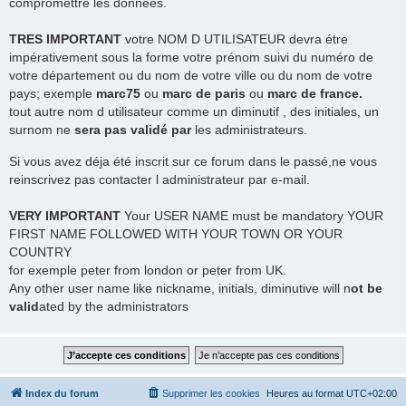
compromettre les données.
TRES
IMPORTANT
votre NOM D UTILISATEUR devra étre
impérativement sous la forme votre prénom suivi du numéro de
votre département ou du nom de votre ville ou du nom de votre
pays; exemple
marc75
ou
marc de paris
ou
marc de france.
tout autre nom d utilisateur comme un diminutif , des initiales, un
surnom ne
sera pas validé par
les administrateurs.
Si vous avez déja été inscrit sur ce forum dans le passé,ne vous
reinscrivez pas contacter l administrateur par e-mail.
VERY IMPORTANT
Your USER NAME must be mandatory YOUR
FIRST NAME FOLLOWED WITH YOUR TOWN OR YOUR
COUNTRY
for exemple peter from london or peter from UK.
Any other user name like nickname, initials, diminutive will n
ot be
valid
ated by the administrators
Index du forum
Supprimer les cookies
Heures au format
UTC+02:00