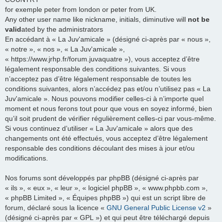
for exemple peter from london or peter from UK.
Any other user name like nickname, initials, diminutive will
not be
valid
ated by the administrators
En accédant à « La Juv'amicale » (désigné ci-après par « nous »,
« notre », « nos », « La Juv'amicale »,
« https://www.jrhp.fr/forum.juvaquatre »), vous acceptez d’être
légalement responsable des conditions suivantes. Si vous
n’acceptez pas d’être légalement responsable de toutes les
conditions suivantes, alors n’accédez pas et/ou n’utilisez pas « La
Juv'amicale ». Nous pouvons modifier celles-ci à n’importe quel
moment et nous ferons tout pour que vous en soyez informé, bien
qu’il soit prudent de vérifier régulièrement celles-ci par vous-même.
Si vous continuez d’utiliser « La Juv'amicale » alors que des
changements ont été effectués, vous acceptez d’être légalement
responsable des conditions découlant des mises à jour et/ou
modifications.
Nos forums sont développés par phpBB (désigné ci-après par
« ils », « eux », « leur », « logiciel phpBB », « www.phpbb.com »,
« phpBB Limited », « Équipes phpBB ») qui est un script libre de
forum, déclaré sous la licence «
GNU General Public License v2
»
(désigné ci-après par « GPL ») et qui peut être téléchargé depuis