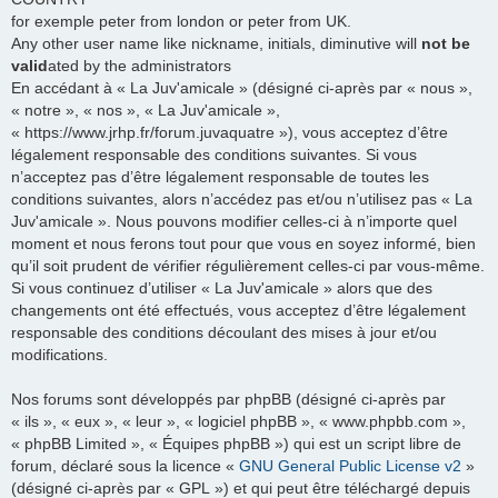
for exemple peter from london or peter from UK.
Any other user name like nickname, initials, diminutive will
not be
valid
ated by the administrators
En accédant à « La Juv'amicale » (désigné ci-après par « nous »,
« notre », « nos », « La Juv'amicale »,
« https://www.jrhp.fr/forum.juvaquatre »), vous acceptez d’être
légalement responsable des conditions suivantes. Si vous
n’acceptez pas d’être légalement responsable de toutes les
conditions suivantes, alors n’accédez pas et/ou n’utilisez pas « La
Juv'amicale ». Nous pouvons modifier celles-ci à n’importe quel
moment et nous ferons tout pour que vous en soyez informé, bien
qu’il soit prudent de vérifier régulièrement celles-ci par vous-même.
Si vous continuez d’utiliser « La Juv'amicale » alors que des
changements ont été effectués, vous acceptez d’être légalement
responsable des conditions découlant des mises à jour et/ou
modifications.
Nos forums sont développés par phpBB (désigné ci-après par
« ils », « eux », « leur », « logiciel phpBB », « www.phpbb.com »,
« phpBB Limited », « Équipes phpBB ») qui est un script libre de
forum, déclaré sous la licence «
GNU General Public License v2
»
(désigné ci-après par « GPL ») et qui peut être téléchargé depuis