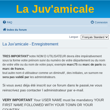
La Juv'amicale
FAQ
Connexion
Index du forum
Langue :
La Juv'amicale - Enregistrement
TRES IMPORTANT
"votre NOM D UTILISATEUR devra étre impérativement
sous la forme votre prénom suivi du numéro de votre département ou du nom
de votre ville ou du nom de votre pays; exemple
marc75
ou
marc de paris
ou
marc de france.
tout autre nom d utilisateur comme un diminutif , des initiales, un surnom ne
sera pas validé par
les administrateurs.
Si vous avez déja été inscrit sur ce forum dans le passé,ne vous
reinscrivez pas contacter l administrateur par e-mail.
VERY IMPORTANT
Your USER NAME must be mandatory YOUR
FIRST NAME FOLLOWED WITH YOUR TOWN OR YOUR
COUNTRY