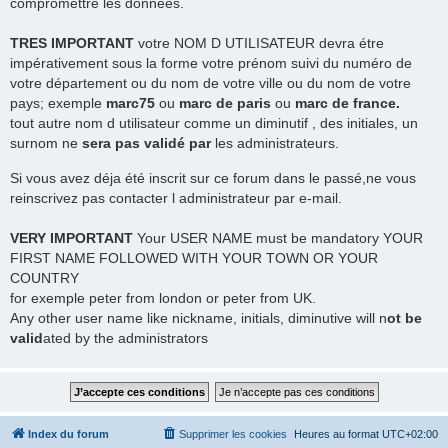
compromettre les données.
TRES
IMPORTANT
votre NOM D UTILISATEUR devra étre
impérativement sous la forme votre prénom suivi du numéro de
votre département ou du nom de votre ville ou du nom de votre
pays; exemple
marc75
ou
marc de paris
ou
marc de france.
tout autre nom d utilisateur comme un diminutif , des initiales, un
surnom ne
sera pas validé par
les administrateurs.
Si vous avez déja été inscrit sur ce forum dans le passé,ne vous
reinscrivez pas contacter l administrateur par e-mail.
VERY IMPORTANT
Your USER NAME must be mandatory YOUR
FIRST NAME FOLLOWED WITH YOUR TOWN OR YOUR
COUNTRY
for exemple peter from london or peter from UK.
Any other user name like nickname, initials, diminutive will n
ot be
valid
ated by the administrators
Index du forum
Supprimer les cookies
Heures au format
UTC+02:00