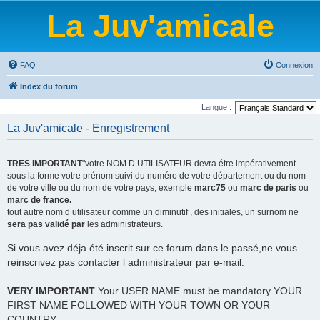
La Juv'amicale
FAQ
Connexion
Index du forum
Langue :
La Juv'amicale - Enregistrement
TRES IMPORTANT
"votre NOM D UTILISATEUR devra étre impérativement
sous la forme votre prénom suivi du numéro de votre département ou du nom
de votre ville ou du nom de votre pays; exemple
marc75
ou
marc de paris
ou
marc de france.
tout autre nom d utilisateur comme un diminutif , des initiales, un surnom ne
sera pas validé par
les administrateurs.
Si vous avez déja été inscrit sur ce forum dans le passé,ne vous
reinscrivez pas contacter l administrateur par e-mail.
VERY IMPORTANT
Your USER NAME must be mandatory YOUR
FIRST NAME FOLLOWED WITH YOUR TOWN OR YOUR
COUNTRY