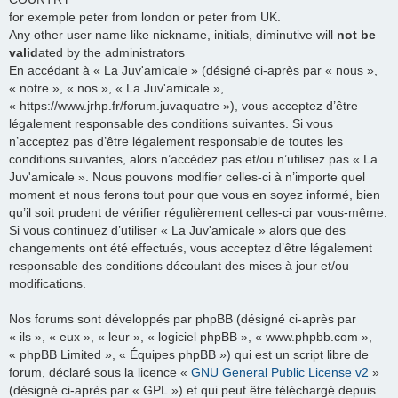
for exemple peter from london or peter from UK.
Any other user name like nickname, initials, diminutive will
not be
valid
ated by the administrators
En accédant à « La Juv'amicale » (désigné ci-après par « nous »,
« notre », « nos », « La Juv'amicale »,
« https://www.jrhp.fr/forum.juvaquatre »), vous acceptez d’être
légalement responsable des conditions suivantes. Si vous
n’acceptez pas d’être légalement responsable de toutes les
conditions suivantes, alors n’accédez pas et/ou n’utilisez pas « La
Juv'amicale ». Nous pouvons modifier celles-ci à n’importe quel
moment et nous ferons tout pour que vous en soyez informé, bien
qu’il soit prudent de vérifier régulièrement celles-ci par vous-même.
Si vous continuez d’utiliser « La Juv'amicale » alors que des
changements ont été effectués, vous acceptez d’être légalement
responsable des conditions découlant des mises à jour et/ou
modifications.
Nos forums sont développés par phpBB (désigné ci-après par
« ils », « eux », « leur », « logiciel phpBB », « www.phpbb.com »,
« phpBB Limited », « Équipes phpBB ») qui est un script libre de
forum, déclaré sous la licence «
GNU General Public License v2
»
(désigné ci-après par « GPL ») et qui peut être téléchargé depuis