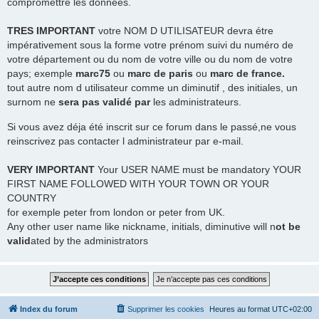
compromettre les données.
TRES
IMPORTANT
votre NOM D UTILISATEUR devra étre
impérativement sous la forme votre prénom suivi du numéro de
votre département ou du nom de votre ville ou du nom de votre
pays; exemple
marc75
ou
marc de paris
ou
marc de france.
tout autre nom d utilisateur comme un diminutif , des initiales, un
surnom ne
sera pas validé par
les administrateurs.
Si vous avez déja été inscrit sur ce forum dans le passé,ne vous
reinscrivez pas contacter l administrateur par e-mail.
VERY IMPORTANT
Your USER NAME must be mandatory YOUR
FIRST NAME FOLLOWED WITH YOUR TOWN OR YOUR
COUNTRY
for exemple peter from london or peter from UK.
Any other user name like nickname, initials, diminutive will n
ot be
valid
ated by the administrators
Index du forum
Supprimer les cookies
Heures au format
UTC+02:00