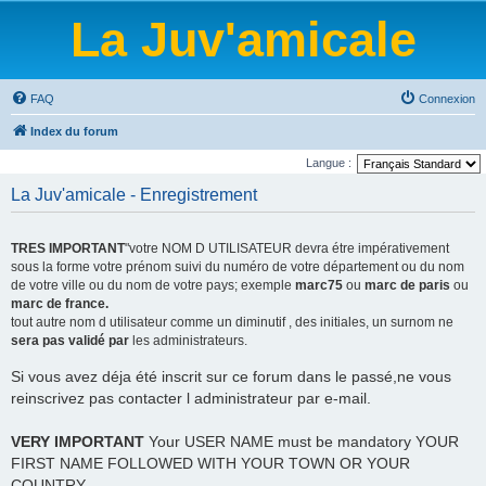
La Juv'amicale
FAQ
Connexion
Index du forum
Langue :
La Juv'amicale - Enregistrement
TRES IMPORTANT
"votre NOM D UTILISATEUR devra étre impérativement
sous la forme votre prénom suivi du numéro de votre département ou du nom
de votre ville ou du nom de votre pays; exemple
marc75
ou
marc de paris
ou
marc de france.
tout autre nom d utilisateur comme un diminutif , des initiales, un surnom ne
sera pas validé par
les administrateurs.
Si vous avez déja été inscrit sur ce forum dans le passé,ne vous
reinscrivez pas contacter l administrateur par e-mail.
VERY IMPORTANT
Your USER NAME must be mandatory YOUR
FIRST NAME FOLLOWED WITH YOUR TOWN OR YOUR
COUNTRY