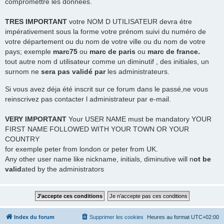
compromettre les données.
TRES
IMPORTANT
votre NOM D UTILISATEUR devra étre
impérativement sous la forme votre prénom suivi du numéro de
votre département ou du nom de votre ville ou du nom de votre
pays; exemple
marc75
ou
marc de paris
ou
marc de france.
tout autre nom d utilisateur comme un diminutif , des initiales, un
surnom ne
sera pas validé par
les administrateurs.
Si vous avez déja été inscrit sur ce forum dans le passé,ne vous
reinscrivez pas contacter l administrateur par e-mail.
VERY IMPORTANT
Your USER NAME must be mandatory YOUR
FIRST NAME FOLLOWED WITH YOUR TOWN OR YOUR
COUNTRY
for exemple peter from london or peter from UK.
Any other user name like nickname, initials, diminutive will n
ot be
valid
ated by the administrators
Index du forum
Supprimer les cookies
Heures au format
UTC+02:00