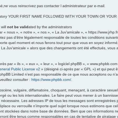
sé,ne vous reinscrivez pas contacter l administrateur par e-mail.
datory YOUR FIRST NAME FOLLOWED WITH YOUR TOWN OR YOU
 will
not be valid
ated by the administrators
 « nous », « notre », « nos », « La Juv'amicale », « https://www.jrhp.
tez pas d’être légalement responsable de toutes les conditions suivante
porte quel moment et nous ferons tout pour que vous en soyez informé, b
 « La Juv'amicale » alors que des changements ont été effectués, vous
ès par « ils », « eux », « leur », « logiciel phpBB », « www.phpbb.com
neral Public License v2
» (désigné ci-après par « GPL ») et qui peut 
et. phpBB Limited n’est pas responsable de ce que nous acceptons ou 
euillez consulter :
https://www.phpbb.com/
.
scène, vulgaire, diffamatoire, choquant, menaçant, à caractère sexuel 
rgé ou les lois internationales. Le faire peut vous mener à un banniss
ns nécessaire. Les adresses IP de tous les messages sont enregistrées
éplace ou verrouille n’importe quel sujet lorsque nous estimons que c
ent stockées dans notre base de données. Bien que ces informations ne 
urront être tenus comme responsables en cas de tentative de piratage 