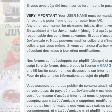
Si vous avez déja été inscrit sur ce forum dans le pas
VERY IMPORTANT
Your USER NAME must be man
for exemple peter from london or peter from UK.
Any other user name like nickname, initials, diminutive
En accédant à « La Juv'amicale » (désigné ci-après par
responsable des conditions suivantes. Si vous n’accep
Juv'amicale ». Nous pouvons modifier celles-ci à n’im
celles-ci par vous-même. Si vous continuez d’utiliser
découlant des mises à jour et/ou modifications.
Nos forums sont développés par phpBB (désigné ci-apr
script libre de forum, déclaré sous la licence «
GNU Ge
phpBB facilite seulement les discussions sur Intern
Pour de plus amples informations au sujet de phpBB, v
Vous acceptez de ne pas publier de contenu abusif, ob
de votre pays, du pays où « La Juv'amicale » est hébe
votre fournisseur d’accès à Internet si nous le jugeo
acceptez que « La Juv'amicale » supprime, modifie, d
que toutes les informations que vous avez saisies soi
consentement, ni « La Juv'amicale », ni phpBB ne po