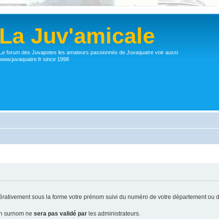
La Juv'amicale
Le forum des Juvapotes les amateurs passionnés de Juvaquatre voir aussi
www.juvaquatre.fr since 1998
ativement sous la forme votre prénom suivi du numéro de votre département ou d
 un surnom ne
sera pas validé par
les administrateurs.