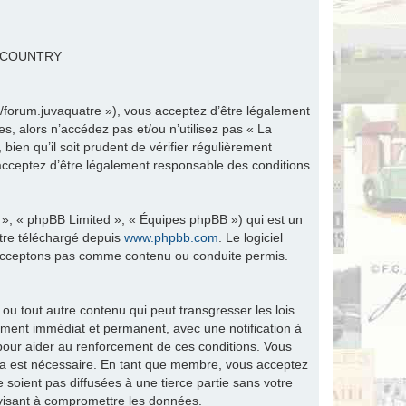
R COUNTRY
fr/forum.juvaquatre »), vous acceptez d’être légalement
s, alors n’accédez pas et/ou n’utilisez pas « La
ien qu’il soit prudent de vérifier régulièrement
 acceptez d’être légalement responsable des conditions
 », « phpBB Limited », « Équipes phpBB ») qui est un
être téléchargé depuis
www.phpbb.com
. Le logiciel
n’acceptons pas comme contenu ou conduite permis.
ou tout autre contenu qui peut transgresser les lois
ement immédiat et permanent, avec une notification à
 pour aider au renforcement de ces conditions. Vous
ela est nécessaire. En tant que membre, vous acceptez
soient pas diffusées à une tierce partie sans votre
visant à compromettre les données.