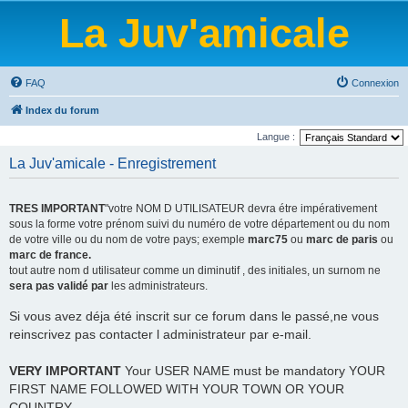
La Juv'amicale
FAQ
Connexion
Index du forum
Langue :
La Juv'amicale - Enregistrement
TRES IMPORTANT
"votre NOM D UTILISATEUR devra étre impérativement
sous la forme votre prénom suivi du numéro de votre département ou du nom
de votre ville ou du nom de votre pays; exemple
marc75
ou
marc de paris
ou
marc de france.
tout autre nom d utilisateur comme un diminutif , des initiales, un surnom ne
sera pas validé par
les administrateurs.
Si vous avez déja été inscrit sur ce forum dans le passé,ne vous
reinscrivez pas contacter l administrateur par e-mail.
VERY IMPORTANT
Your USER NAME must be mandatory YOUR
FIRST NAME FOLLOWED WITH YOUR TOWN OR YOUR
COUNTRY