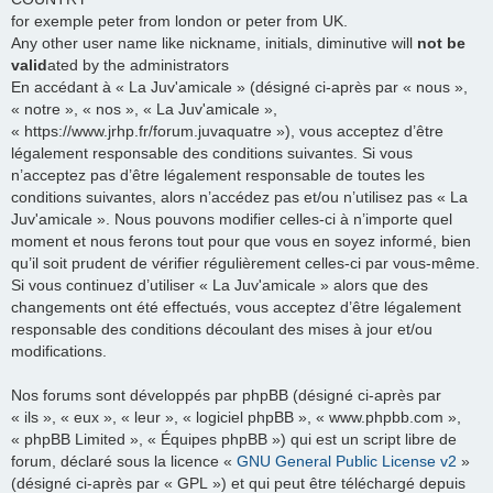
for exemple peter from london or peter from UK.
Any other user name like nickname, initials, diminutive will
not be
valid
ated by the administrators
En accédant à « La Juv'amicale » (désigné ci-après par « nous »,
« notre », « nos », « La Juv'amicale »,
« https://www.jrhp.fr/forum.juvaquatre »), vous acceptez d’être
légalement responsable des conditions suivantes. Si vous
n’acceptez pas d’être légalement responsable de toutes les
conditions suivantes, alors n’accédez pas et/ou n’utilisez pas « La
Juv'amicale ». Nous pouvons modifier celles-ci à n’importe quel
moment et nous ferons tout pour que vous en soyez informé, bien
qu’il soit prudent de vérifier régulièrement celles-ci par vous-même.
Si vous continuez d’utiliser « La Juv'amicale » alors que des
changements ont été effectués, vous acceptez d’être légalement
responsable des conditions découlant des mises à jour et/ou
modifications.
Nos forums sont développés par phpBB (désigné ci-après par
« ils », « eux », « leur », « logiciel phpBB », « www.phpbb.com »,
« phpBB Limited », « Équipes phpBB ») qui est un script libre de
forum, déclaré sous la licence «
GNU General Public License v2
»
(désigné ci-après par « GPL ») et qui peut être téléchargé depuis