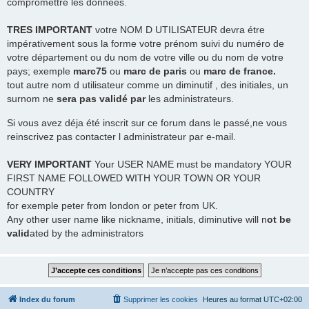
compromettre les données.
TRES
IMPORTANT
votre NOM D UTILISATEUR devra étre
impérativement sous la forme votre prénom suivi du numéro de
votre département ou du nom de votre ville ou du nom de votre
pays; exemple
marc75
ou
marc de paris
ou
marc de france.
tout autre nom d utilisateur comme un diminutif , des initiales, un
surnom ne
sera pas validé par
les administrateurs.
Si vous avez déja été inscrit sur ce forum dans le passé,ne vous
reinscrivez pas contacter l administrateur par e-mail.
VERY IMPORTANT
Your USER NAME must be mandatory YOUR
FIRST NAME FOLLOWED WITH YOUR TOWN OR YOUR
COUNTRY
for exemple peter from london or peter from UK.
Any other user name like nickname, initials, diminutive will n
ot be
valid
ated by the administrators
Index du forum
Supprimer les cookies
Heures au format
UTC+02:00