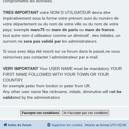
compromettre les données.
TRES
IMPORTANT
votre NOM D UTILISATEUR devra étre
impérativement sous la forme votre prénom suivi du numéro de
votre département ou du nom de votre ville ou du nom de votre
pays; exemple
marc75
ou
marc de paris
ou
marc de france.
tout autre nom d utilisateur comme un diminutif , des initiales, un
surnom ne
sera pas validé par
les administrateurs.
Si vous avez déja été inscrit sur ce forum dans le passé,ne vous
reinscrivez pas contacter l administrateur par e-mail.
VERY IMPORTANT
Your USER NAME must be mandatory YOUR
FIRST NAME FOLLOWED WITH YOUR TOWN OR YOUR
COUNTRY
for exemple peter from london or peter from UK.
Any other user name like nickname, initials, diminutive will n
ot be
valid
ated by the administrators
Index du forum
Supprimer les cookies
Heures au format
UTC+02:00