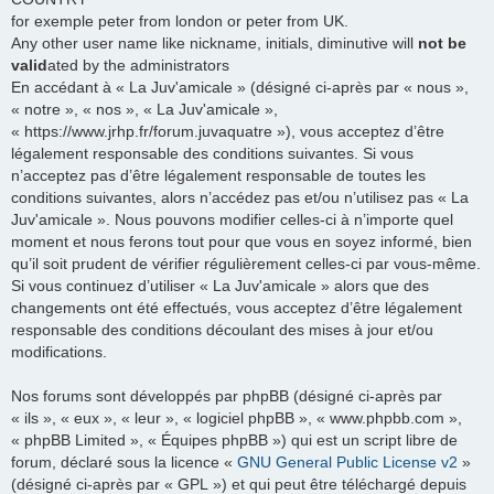
for exemple peter from london or peter from UK.
Any other user name like nickname, initials, diminutive will
not be
valid
ated by the administrators
En accédant à « La Juv'amicale » (désigné ci-après par « nous »,
« notre », « nos », « La Juv'amicale »,
« https://www.jrhp.fr/forum.juvaquatre »), vous acceptez d’être
légalement responsable des conditions suivantes. Si vous
n’acceptez pas d’être légalement responsable de toutes les
conditions suivantes, alors n’accédez pas et/ou n’utilisez pas « La
Juv'amicale ». Nous pouvons modifier celles-ci à n’importe quel
moment et nous ferons tout pour que vous en soyez informé, bien
qu’il soit prudent de vérifier régulièrement celles-ci par vous-même.
Si vous continuez d’utiliser « La Juv'amicale » alors que des
changements ont été effectués, vous acceptez d’être légalement
responsable des conditions découlant des mises à jour et/ou
modifications.
Nos forums sont développés par phpBB (désigné ci-après par
« ils », « eux », « leur », « logiciel phpBB », « www.phpbb.com »,
« phpBB Limited », « Équipes phpBB ») qui est un script libre de
forum, déclaré sous la licence «
GNU General Public License v2
»
(désigné ci-après par « GPL ») et qui peut être téléchargé depuis