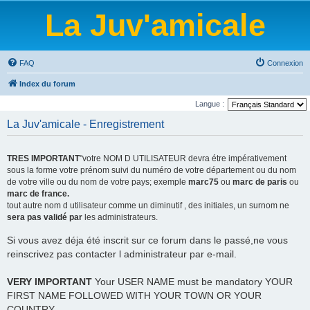
La Juv'amicale
FAQ
Connexion
Index du forum
Langue :
La Juv'amicale - Enregistrement
TRES IMPORTANT
"votre NOM D UTILISATEUR devra étre impérativement
sous la forme votre prénom suivi du numéro de votre département ou du nom
de votre ville ou du nom de votre pays; exemple
marc75
ou
marc de paris
ou
marc de france.
tout autre nom d utilisateur comme un diminutif , des initiales, un surnom ne
sera pas validé par
les administrateurs.
Si vous avez déja été inscrit sur ce forum dans le passé,ne vous
reinscrivez pas contacter l administrateur par e-mail.
VERY IMPORTANT
Your USER NAME must be mandatory YOUR
FIRST NAME FOLLOWED WITH YOUR TOWN OR YOUR
COUNTRY