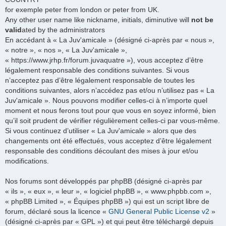
for exemple peter from london or peter from UK.
Any other user name like nickname, initials, diminutive will
not be
valid
ated by the administrators
En accédant à « La Juv'amicale » (désigné ci-après par « nous »,
« notre », « nos », « La Juv'amicale »,
« https://www.jrhp.fr/forum.juvaquatre »), vous acceptez d’être
légalement responsable des conditions suivantes. Si vous
n’acceptez pas d’être légalement responsable de toutes les
conditions suivantes, alors n’accédez pas et/ou n’utilisez pas « La
Juv'amicale ». Nous pouvons modifier celles-ci à n’importe quel
moment et nous ferons tout pour que vous en soyez informé, bien
qu’il soit prudent de vérifier régulièrement celles-ci par vous-même.
Si vous continuez d’utiliser « La Juv'amicale » alors que des
changements ont été effectués, vous acceptez d’être légalement
responsable des conditions découlant des mises à jour et/ou
modifications.
Nos forums sont développés par phpBB (désigné ci-après par
« ils », « eux », « leur », « logiciel phpBB », « www.phpbb.com »,
« phpBB Limited », « Équipes phpBB ») qui est un script libre de
forum, déclaré sous la licence «
GNU General Public License v2
»
(désigné ci-après par « GPL ») et qui peut être téléchargé depuis