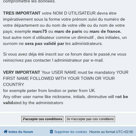
compromettre les données.
TRES
IMPORTANT
votre NOM D UTILISATEUR devra étre
impérativement sous la forme votre prénom suivi du numéro de
votre département ou du nom de votre ville ou du nom de votre
pays; exemple
marc75
ou
marc de paris
ou
marc de france.
tout autre nom d utilisateur comme un diminutif , des initiales, un
surnom ne
sera pas validé par
les administrateurs.
Si vous avez déja été inscrit sur ce forum dans le passé,ne vous
reinscrivez pas contacter l administrateur par e-mail.
VERY IMPORTANT
Your USER NAME must be mandatory YOUR
FIRST NAME FOLLOWED WITH YOUR TOWN OR YOUR
COUNTRY
for exemple peter from london or peter from UK.
Any other user name like nickname, initials, diminutive will n
ot be
valid
ated by the administrators
Index du forum
Supprimer les cookies
Heures au format
UTC+02:00