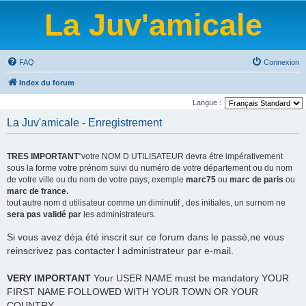
La Juv'amicale
FAQ
Connexion
Index du forum
Langue :
La Juv'amicale - Enregistrement
TRES IMPORTANT
"votre NOM D UTILISATEUR devra étre impérativement
sous la forme votre prénom suivi du numéro de votre département ou du nom
de votre ville ou du nom de votre pays; exemple
marc75
ou
marc de paris
ou
marc de france.
tout autre nom d utilisateur comme un diminutif , des initiales, un surnom ne
sera pas validé par
les administrateurs.
Si vous avez déja été inscrit sur ce forum dans le passé,ne vous
reinscrivez pas contacter l administrateur par e-mail.
VERY IMPORTANT
Your USER NAME must be mandatory YOUR
FIRST NAME FOLLOWED WITH YOUR TOWN OR YOUR
COUNTRY