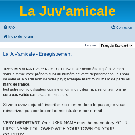
La Juv'amicale
FAQ
Connexion
Index du forum
Langue :
La Juv'amicale - Enregistrement
TRES IMPORTANT
"votre NOM D UTILISATEUR devra étre impérativement
sous la forme votre prénom suivi du numéro de votre département ou du nom
de votre ville ou du nom de votre pays; exemple
marc75
ou
marc de paris
ou
marc de france.
tout autre nom d utilisateur comme un diminutif , des initiales, un surnom ne
sera pas validé par
les administrateurs.
Si vous avez déja été inscrit sur ce forum dans le passé,ne vous
reinscrivez pas contacter l administrateur par e-mail.
VERY IMPORTANT
Your USER NAME must be mandatory YOUR
FIRST NAME FOLLOWED WITH YOUR TOWN OR YOUR
COUNTRY