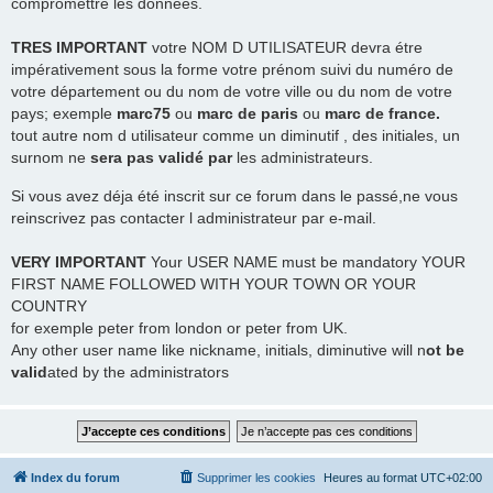
compromettre les données.
TRES
IMPORTANT
votre NOM D UTILISATEUR devra étre
impérativement sous la forme votre prénom suivi du numéro de
votre département ou du nom de votre ville ou du nom de votre
pays; exemple
marc75
ou
marc de paris
ou
marc de france.
tout autre nom d utilisateur comme un diminutif , des initiales, un
surnom ne
sera pas validé par
les administrateurs.
Si vous avez déja été inscrit sur ce forum dans le passé,ne vous
reinscrivez pas contacter l administrateur par e-mail.
VERY IMPORTANT
Your USER NAME must be mandatory YOUR
FIRST NAME FOLLOWED WITH YOUR TOWN OR YOUR
COUNTRY
for exemple peter from london or peter from UK.
Any other user name like nickname, initials, diminutive will n
ot be
valid
ated by the administrators
Index du forum
Supprimer les cookies
Heures au format
UTC+02:00