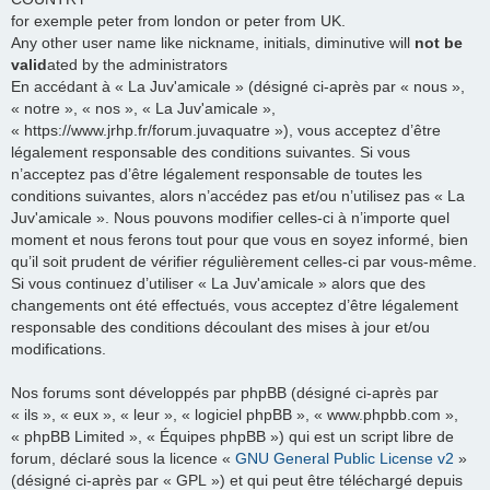
for exemple peter from london or peter from UK.
Any other user name like nickname, initials, diminutive will
not be
valid
ated by the administrators
En accédant à « La Juv'amicale » (désigné ci-après par « nous »,
« notre », « nos », « La Juv'amicale »,
« https://www.jrhp.fr/forum.juvaquatre »), vous acceptez d’être
légalement responsable des conditions suivantes. Si vous
n’acceptez pas d’être légalement responsable de toutes les
conditions suivantes, alors n’accédez pas et/ou n’utilisez pas « La
Juv'amicale ». Nous pouvons modifier celles-ci à n’importe quel
moment et nous ferons tout pour que vous en soyez informé, bien
qu’il soit prudent de vérifier régulièrement celles-ci par vous-même.
Si vous continuez d’utiliser « La Juv'amicale » alors que des
changements ont été effectués, vous acceptez d’être légalement
responsable des conditions découlant des mises à jour et/ou
modifications.
Nos forums sont développés par phpBB (désigné ci-après par
« ils », « eux », « leur », « logiciel phpBB », « www.phpbb.com »,
« phpBB Limited », « Équipes phpBB ») qui est un script libre de
forum, déclaré sous la licence «
GNU General Public License v2
»
(désigné ci-après par « GPL ») et qui peut être téléchargé depuis