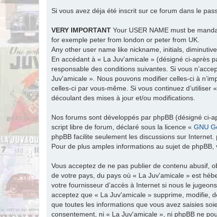
Si vous avez déja été inscrit sur ce forum dans le pas
VERY IMPORTANT
Your USER NAME must be man
for exemple peter from london or peter from UK.
Any other user name like nickname, initials, diminutive
En accédant à « La Juv'amicale » (désigné ci-après par
responsable des conditions suivantes. Si vous n’accep
Juv'amicale ». Nous pouvons modifier celles-ci à n’im
celles-ci par vous-même. Si vous continuez d’utiliser
découlant des mises à jour et/ou modifications.
Nos forums sont développés par phpBB (désigné ci-apr
script libre de forum, déclaré sous la licence «
GNU Ge
phpBB facilite seulement les discussions sur Intern
Pour de plus amples informations au sujet de phpBB, v
Vous acceptez de ne pas publier de contenu abusif, ob
de votre pays, du pays où « La Juv'amicale » est hébe
votre fournisseur d’accès à Internet si nous le jugeo
acceptez que « La Juv'amicale » supprime, modifie, d
que toutes les informations que vous avez saisies soi
consentement, ni « La Juv'amicale », ni phpBB ne po