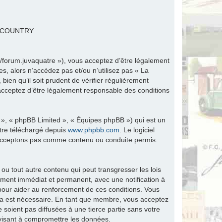
R COUNTRY
fr/forum.juvaquatre »), vous acceptez d’être légalement
s, alors n’accédez pas et/ou n’utilisez pas « La
ien qu’il soit prudent de vérifier régulièrement
 acceptez d’être légalement responsable des conditions
 », « phpBB Limited », « Équipes phpBB ») qui est un
être téléchargé depuis
www.phpbb.com
. Le logiciel
n’acceptons pas comme contenu ou conduite permis.
ou tout autre contenu qui peut transgresser les lois
ement immédiat et permanent, avec une notification à
 pour aider au renforcement de ces conditions. Vous
ela est nécessaire. En tant que membre, vous acceptez
soient pas diffusées à une tierce partie sans votre
visant à compromettre les données.