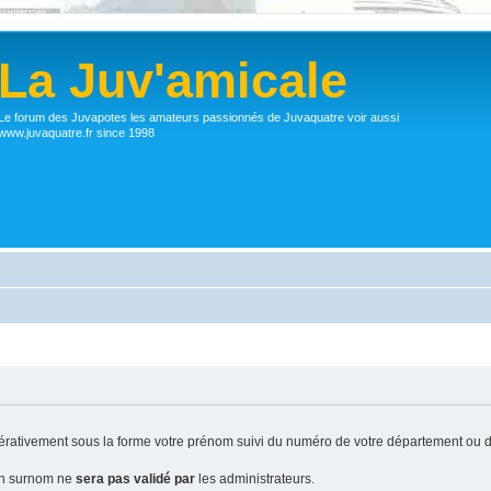
La Juv'amicale
Le forum des Juvapotes les amateurs passionnés de Juvaquatre voir aussi
www.juvaquatre.fr since 1998
ativement sous la forme votre prénom suivi du numéro de votre département ou d
 un surnom ne
sera pas validé par
les administrateurs.