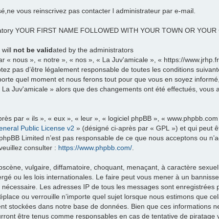
sé,ne vous reinscrivez pas contacter l administrateur par e-mail.
datory YOUR FIRST NAME FOLLOWED WITH YOUR TOWN OR YOU
 will
not be valid
ated by the administrators
 « nous », « notre », « nos », « La Juv'amicale », « https://www.jrhp.
tez pas d’être légalement responsable de toutes les conditions suivante
porte quel moment et nous ferons tout pour que vous en soyez informé, b
 « La Juv'amicale » alors que des changements ont été effectués, vous
ès par « ils », « eux », « leur », « logiciel phpBB », « www.phpbb.com
neral Public License v2
» (désigné ci-après par « GPL ») et qui peut 
et. phpBB Limited n’est pas responsable de ce que nous acceptons ou 
euillez consulter :
https://www.phpbb.com/
.
scène, vulgaire, diffamatoire, choquant, menaçant, à caractère sexuel 
rgé ou les lois internationales. Le faire peut vous mener à un banniss
ns nécessaire. Les adresses IP de tous les messages sont enregistrées
éplace ou verrouille n’importe quel sujet lorsque nous estimons que c
ent stockées dans notre base de données. Bien que ces informations ne 
urront être tenus comme responsables en cas de tentative de piratage 