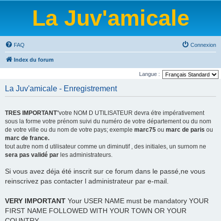
La Juv'amicale
FAQ
Connexion
Index du forum
Langue :
La Juv'amicale - Enregistrement
TRES IMPORTANT
"votre NOM D UTILISATEUR devra étre impérativement
sous la forme votre prénom suivi du numéro de votre département ou du nom
de votre ville ou du nom de votre pays; exemple
marc75
ou
marc de paris
ou
marc de france.
tout autre nom d utilisateur comme un diminutif , des initiales, un surnom ne
sera pas validé par
les administrateurs.
Si vous avez déja été inscrit sur ce forum dans le passé,ne vous
reinscrivez pas contacter l administrateur par e-mail.
VERY IMPORTANT
Your USER NAME must be mandatory YOUR
FIRST NAME FOLLOWED WITH YOUR TOWN OR YOUR
COUNTRY