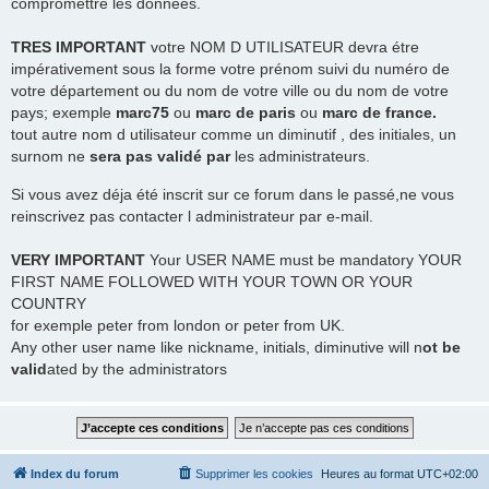
compromettre les données.
TRES
IMPORTANT
votre NOM D UTILISATEUR devra étre
impérativement sous la forme votre prénom suivi du numéro de
votre département ou du nom de votre ville ou du nom de votre
pays; exemple
marc75
ou
marc de paris
ou
marc de france.
tout autre nom d utilisateur comme un diminutif , des initiales, un
surnom ne
sera pas validé par
les administrateurs.
Si vous avez déja été inscrit sur ce forum dans le passé,ne vous
reinscrivez pas contacter l administrateur par e-mail.
VERY IMPORTANT
Your USER NAME must be mandatory YOUR
FIRST NAME FOLLOWED WITH YOUR TOWN OR YOUR
COUNTRY
for exemple peter from london or peter from UK.
Any other user name like nickname, initials, diminutive will n
ot be
valid
ated by the administrators
Index du forum
Supprimer les cookies
Heures au format
UTC+02:00