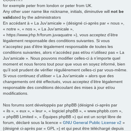
for exemple peter from london or peter from UK.
Any other user name like nickname, initials, diminutive will
not be
valid
ated by the administrators
En accédant à « La Juv'amicale » (désigné ci-après par « nous »,
« notre », « nos », « La Juv'amicale »,
« https://www.jrhp.fr/forum.juvaquatre »), vous acceptez d’être
légalement responsable des conditions suivantes. Si vous
n’acceptez pas d’être légalement responsable de toutes les
conditions suivantes, alors n’accédez pas et/ou n’utilisez pas « La
Juv'amicale ». Nous pouvons modifier celles-ci à n’importe quel
moment et nous ferons tout pour que vous en soyez informé, bien
qu’il soit prudent de vérifier régulièrement celles-ci par vous-même.
Si vous continuez d’utiliser « La Juv'amicale » alors que des
changements ont été effectués, vous acceptez d’être légalement
responsable des conditions découlant des mises à jour et/ou
modifications.
Nos forums sont développés par phpBB (désigné ci-après par
« ils », « eux », « leur », « logiciel phpBB », « www.phpbb.com »,
« phpBB Limited », « Équipes phpBB ») qui est un script libre de
forum, déclaré sous la licence «
GNU General Public License v2
»
(désigné ci-après par « GPL ») et qui peut être téléchargé depuis