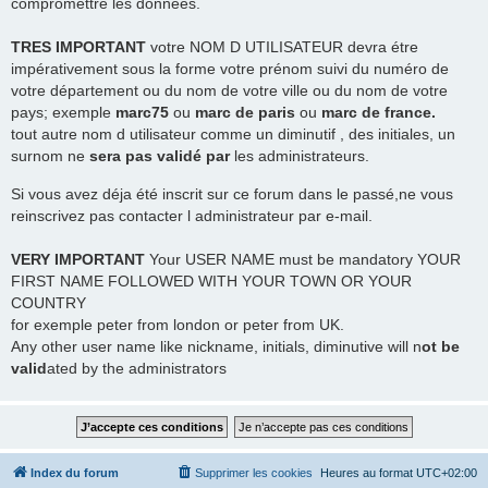
compromettre les données.
TRES
IMPORTANT
votre NOM D UTILISATEUR devra étre
impérativement sous la forme votre prénom suivi du numéro de
votre département ou du nom de votre ville ou du nom de votre
pays; exemple
marc75
ou
marc de paris
ou
marc de france.
tout autre nom d utilisateur comme un diminutif , des initiales, un
surnom ne
sera pas validé par
les administrateurs.
Si vous avez déja été inscrit sur ce forum dans le passé,ne vous
reinscrivez pas contacter l administrateur par e-mail.
VERY IMPORTANT
Your USER NAME must be mandatory YOUR
FIRST NAME FOLLOWED WITH YOUR TOWN OR YOUR
COUNTRY
for exemple peter from london or peter from UK.
Any other user name like nickname, initials, diminutive will n
ot be
valid
ated by the administrators
Index du forum
Supprimer les cookies
Heures au format
UTC+02:00