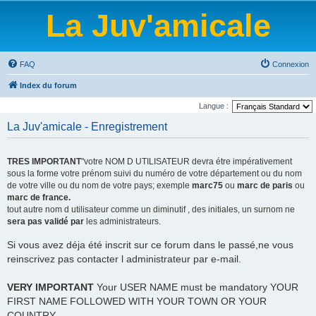
La Juv'amicale
FAQ
Connexion
Index du forum
Langue :
La Juv'amicale - Enregistrement
TRES IMPORTANT
"votre NOM D UTILISATEUR devra étre impérativement
sous la forme votre prénom suivi du numéro de votre département ou du nom
de votre ville ou du nom de votre pays; exemple
marc75
ou
marc de paris
ou
marc de france.
tout autre nom d utilisateur comme un diminutif , des initiales, un surnom ne
sera pas validé par
les administrateurs.
Si vous avez déja été inscrit sur ce forum dans le passé,ne vous
reinscrivez pas contacter l administrateur par e-mail.
VERY IMPORTANT
Your USER NAME must be mandatory YOUR
FIRST NAME FOLLOWED WITH YOUR TOWN OR YOUR
COUNTRY