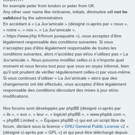
for exemple peter from london or peter from UK.
Any other user name like nickname, initials, diminutive will
not be
valid
ated by the administrators
En accédant à « La Juv'amicale » (désigné ci-après par « nous »,
« notre », « nos », « La Juv'amicale »,
« https://www.jrhp.fr/forum.juvaquatre »), vous acceptez d’être
légalement responsable des conditions suivantes. Si vous
n’acceptez pas d’être légalement responsable de toutes les
conditions suivantes, alors n’accédez pas et/ou n’utilisez pas « La
Juv'amicale ». Nous pouvons modifier celles-ci à n’importe quel
moment et nous ferons tout pour que vous en soyez informé, bien
qu’il soit prudent de vérifier régulièrement celles-ci par vous-même.
Si vous continuez d’utiliser « La Juv'amicale » alors que des
changements ont été effectués, vous acceptez d’être légalement
responsable des conditions découlant des mises à jour et/ou
modifications.
Nos forums sont développés par phpBB (désigné ci-après par
« ils », « eux », « leur », « logiciel phpBB », « www.phpbb.com »,
« phpBB Limited », « Équipes phpBB ») qui est un script libre de
forum, déclaré sous la licence «
GNU General Public License v2
»
(désigné ci-après par « GPL ») et qui peut être téléchargé depuis