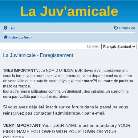
La Juv'amicale
FAQ
Connexion
Index du forum
Langue :
La Juv'amicale - Enregistrement
TRES IMPORTANT
"votre NOM D UTILISATEUR devra étre impérativement
sous la forme votre prénom suivi du numéro de votre département ou du nom
de votre ville ou du nom de votre pays; exemple
marc75
ou
marc de paris
ou
marc de france.
tout autre nom d utilisateur comme un diminutif , des initiales, un surnom ne
sera pas validé par
les administrateurs.
Si vous avez déja été inscrit sur ce forum dans le passé,ne vous
reinscrivez pas contacter l administrateur par e-mail.
VERY IMPORTANT
Your USER NAME must be mandatory YOUR
FIRST NAME FOLLOWED WITH YOUR TOWN OR YOUR
COUNTRY