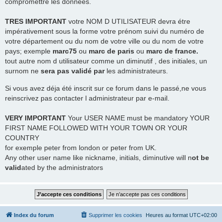
compromettre les données.
TRES
IMPORTANT
votre NOM D UTILISATEUR devra étre
impérativement sous la forme votre prénom suivi du numéro de
votre département ou du nom de votre ville ou du nom de votre
pays; exemple
marc75
ou
marc de paris
ou
marc de france.
tout autre nom d utilisateur comme un diminutif , des initiales, un
surnom ne
sera pas validé par
les administrateurs.
Si vous avez déja été inscrit sur ce forum dans le passé,ne vous
reinscrivez pas contacter l administrateur par e-mail.
VERY IMPORTANT
Your USER NAME must be mandatory YOUR
FIRST NAME FOLLOWED WITH YOUR TOWN OR YOUR
COUNTRY
for exemple peter from london or peter from UK.
Any other user name like nickname, initials, diminutive will n
ot be
valid
ated by the administrators
Index du forum
Supprimer les cookies
Heures au format
UTC+02:00