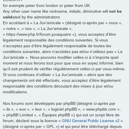
for exemple peter from london or peter from UK.
Any other user name like nickname, initials, diminutive will
not be
valid
ated by the administrators
En accédant à « La Juv'amicale » (désigné ci-après par « nous »,
« notre », « nos », « La Juv'amicale »,
« https://www.jrhp.fr/forum.juvaquatre »), vous acceptez d’être
légalement responsable des conditions suivantes. Si vous
n’acceptez pas d’être légalement responsable de toutes les
conditions suivantes, alors n’accédez pas et/ou n’utilisez pas « La
Juv'amicale ». Nous pouvons modifier celles-ci à n’importe quel
moment et nous ferons tout pour que vous en soyez informé, bien
qu’il soit prudent de vérifier régulièrement celles-ci par vous-même.
Si vous continuez d’utiliser « La Juv'amicale » alors que des
changements ont été effectués, vous acceptez d’être légalement
responsable des conditions découlant des mises à jour et/ou
modifications.
Nos forums sont développés par phpBB (désigné ci-après par
« ils », « eux », « leur », « logiciel phpBB », « www.phpbb.com »,
« phpBB Limited », « Équipes phpBB ») qui est un script libre de
forum, déclaré sous la licence «
GNU General Public License v2
»
(désigné ci-après par « GPL ») et qui peut être téléchargé depuis