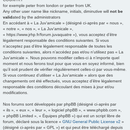
for exemple peter from london or peter from UK.
Any other user name like nickname, initials, diminutive will
not be
valid
ated by the administrators
En accédant à « La Juv'amicale » (désigné ci-après par « nous »,
« notre », « nos », « La Juv'amicale »,
« https://www.jrhp.fr/forum.juvaquatre »), vous acceptez d’être
légalement responsable des conditions suivantes. Si vous
n’acceptez pas d’être légalement responsable de toutes les
conditions suivantes, alors n’accédez pas et/ou n’utilisez pas « La
Juv'amicale ». Nous pouvons modifier celles-ci à n’importe quel
moment et nous ferons tout pour que vous en soyez informé, bien
qu’il soit prudent de vérifier régulièrement celles-ci par vous-même.
Si vous continuez d’utiliser « La Juv'amicale » alors que des
changements ont été effectués, vous acceptez d’être légalement
responsable des conditions découlant des mises à jour et/ou
modifications.
Nos forums sont développés par phpBB (désigné ci-après par
« ils », « eux », « leur », « logiciel phpBB », « www.phpbb.com »,
« phpBB Limited », « Équipes phpBB ») qui est un script libre de
forum, déclaré sous la licence «
GNU General Public License v2
»
(désigné ci-après par « GPL ») et qui peut être téléchargé depuis