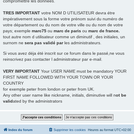
compromettre les données.
TRES
IMPORTANT
votre NOM D UTILISATEUR devra étre
impérativement sous la forme votre prénom suivi du numéro de
votre département ou du nom de votre ville ou du nom de votre
pays; exemple
marc75
ou
marc de paris
ou
marc de france.
tout autre nom d utilisateur comme un diminutif , des initiales, un
surnom ne
sera pas validé par
les administrateurs.
Si vous avez déja été inscrit sur ce forum dans le passé,ne vous
reinscrivez pas contacter l administrateur par e-mail.
VERY IMPORTANT
Your USER NAME must be mandatory YOUR
FIRST NAME FOLLOWED WITH YOUR TOWN OR YOUR
COUNTRY
for exemple peter from london or peter from UK.
Any other user name like nickname, initials, diminutive will n
ot be
valid
ated by the administrators
Index du forum
Supprimer les cookies
Heures au format
UTC+02:00