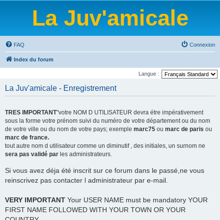
La Juv'amicale
FAQ
Connexion
Index du forum
Langue :
La Juv'amicale - Enregistrement
TRES IMPORTANT
"votre NOM D UTILISATEUR devra étre impérativement
sous la forme votre prénom suivi du numéro de votre département ou du nom
de votre ville ou du nom de votre pays; exemple
marc75
ou
marc de paris
ou
marc de france.
tout autre nom d utilisateur comme un diminutif , des initiales, un surnom ne
sera pas validé par
les administrateurs.
Si vous avez déja été inscrit sur ce forum dans le passé,ne vous
reinscrivez pas contacter l administrateur par e-mail.
VERY IMPORTANT
Your USER NAME must be mandatory YOUR
FIRST NAME FOLLOWED WITH YOUR TOWN OR YOUR
COUNTRY