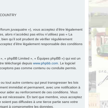
R COUNTRY
fr/forum.juvaquatre »), vous acceptez d’être légalement
s, alors n’accédez pas et/ou n’utilisez pas « La
ien qu’il soit prudent de vérifier régulièrement
 acceptez d’être légalement responsable des conditions
 », « phpBB Limited », « Équipes phpBB ») qui est un
être téléchargé depuis
www.phpbb.com
. Le logiciel
n’acceptons pas comme contenu ou conduite permis.
ou tout autre contenu qui peut transgresser les lois
ement immédiat et permanent, avec une notification à
 pour aider au renforcement de ces conditions. Vous
ela est nécessaire. En tant que membre, vous acceptez
soient pas diffusées à une tierce partie sans votre
visant à compromettre les données.