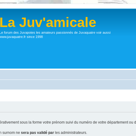
La Juv'amicale
Le forum des Juvapotes les amateurs passionnés de Juvaquatre voir aussi
www.juvaquatre.fr since 1998
ativement sous la forme votre prénom suivi du numéro de votre département ou d
 un surnom ne
sera pas validé par
les administrateurs.