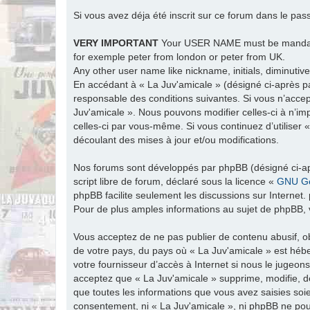
Si vous avez déja été inscrit sur ce forum dans le pas
VERY IMPORTANT
Your USER NAME must be man
for exemple peter from london or peter from UK.
Any other user name like nickname, initials, diminutive
En accédant à « La Juv'amicale » (désigné ci-après par
responsable des conditions suivantes. Si vous n’accep
Juv'amicale ». Nous pouvons modifier celles-ci à n’im
celles-ci par vous-même. Si vous continuez d’utiliser
découlant des mises à jour et/ou modifications.
Nos forums sont développés par phpBB (désigné ci-apr
script libre de forum, déclaré sous la licence «
GNU Ge
phpBB facilite seulement les discussions sur Intern
Pour de plus amples informations au sujet de phpBB, v
Vous acceptez de ne pas publier de contenu abusif, ob
de votre pays, du pays où « La Juv'amicale » est hébe
votre fournisseur d’accès à Internet si nous le jugeo
acceptez que « La Juv'amicale » supprime, modifie, d
que toutes les informations que vous avez saisies soi
consentement, ni « La Juv'amicale », ni phpBB ne po