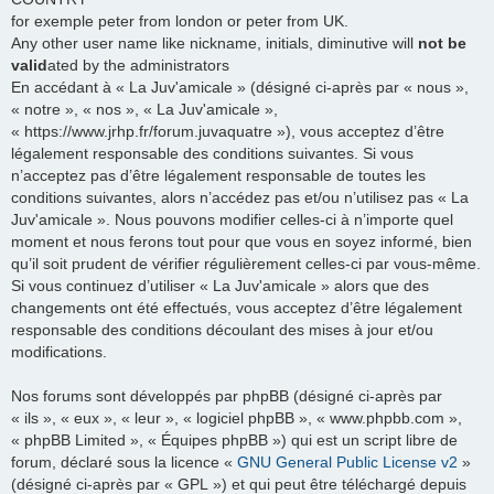
for exemple peter from london or peter from UK.
Any other user name like nickname, initials, diminutive will
not be
valid
ated by the administrators
En accédant à « La Juv'amicale » (désigné ci-après par « nous »,
« notre », « nos », « La Juv'amicale »,
« https://www.jrhp.fr/forum.juvaquatre »), vous acceptez d’être
légalement responsable des conditions suivantes. Si vous
n’acceptez pas d’être légalement responsable de toutes les
conditions suivantes, alors n’accédez pas et/ou n’utilisez pas « La
Juv'amicale ». Nous pouvons modifier celles-ci à n’importe quel
moment et nous ferons tout pour que vous en soyez informé, bien
qu’il soit prudent de vérifier régulièrement celles-ci par vous-même.
Si vous continuez d’utiliser « La Juv'amicale » alors que des
changements ont été effectués, vous acceptez d’être légalement
responsable des conditions découlant des mises à jour et/ou
modifications.
Nos forums sont développés par phpBB (désigné ci-après par
« ils », « eux », « leur », « logiciel phpBB », « www.phpbb.com »,
« phpBB Limited », « Équipes phpBB ») qui est un script libre de
forum, déclaré sous la licence «
GNU General Public License v2
»
(désigné ci-après par « GPL ») et qui peut être téléchargé depuis