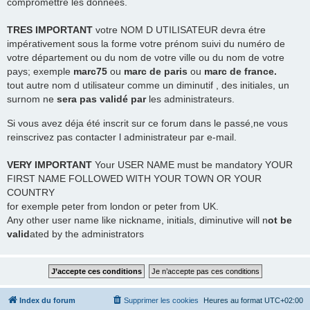
compromettre les données.
TRES
IMPORTANT
votre NOM D UTILISATEUR devra étre
impérativement sous la forme votre prénom suivi du numéro de
votre département ou du nom de votre ville ou du nom de votre
pays; exemple
marc75
ou
marc de paris
ou
marc de france.
tout autre nom d utilisateur comme un diminutif , des initiales, un
surnom ne
sera pas validé par
les administrateurs.
Si vous avez déja été inscrit sur ce forum dans le passé,ne vous
reinscrivez pas contacter l administrateur par e-mail.
VERY IMPORTANT
Your USER NAME must be mandatory YOUR
FIRST NAME FOLLOWED WITH YOUR TOWN OR YOUR
COUNTRY
for exemple peter from london or peter from UK.
Any other user name like nickname, initials, diminutive will n
ot be
valid
ated by the administrators
Index du forum
Supprimer les cookies
Heures au format
UTC+02:00