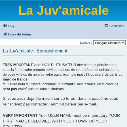
La Juv'amicale
FAQ
Connexion
Index du forum
Langue :
La Juv'amicale - Enregistrement
TRES IMPORTANT
"votre NOM D UTILISATEUR devra étre impérativement
sous la forme votre prénom suivi du numéro de votre département ou du nom
de votre ville ou du nom de votre pays; exemple
marc75
ou
marc de paris
ou
marc de france.
tout autre nom d utilisateur comme un diminutif , des initiales, un surnom ne
sera pas validé par
les administrateurs.
Si vous avez déja été inscrit sur ce forum dans le passé,ne vous
reinscrivez pas contacter l administrateur par e-mail.
VERY IMPORTANT
Your USER NAME must be mandatory YOUR
FIRST NAME FOLLOWED WITH YOUR TOWN OR YOUR
COUNTRY