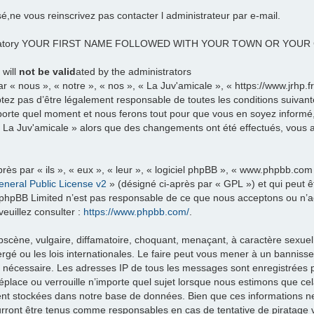
sé,ne vous reinscrivez pas contacter l administrateur par e-mail.
datory YOUR FIRST NAME FOLLOWED WITH YOUR TOWN OR YOU
 will
not be valid
ated by the administrators
 « nous », « notre », « nos », « La Juv'amicale », « https://www.jrhp.
tez pas d’être légalement responsable de toutes les conditions suivante
porte quel moment et nous ferons tout pour que vous en soyez informé, b
 « La Juv'amicale » alors que des changements ont été effectués, vous
ès par « ils », « eux », « leur », « logiciel phpBB », « www.phpbb.com
neral Public License v2
» (désigné ci-après par « GPL ») et qui peut 
et. phpBB Limited n’est pas responsable de ce que nous acceptons ou 
euillez consulter :
https://www.phpbb.com/
.
scène, vulgaire, diffamatoire, choquant, menaçant, à caractère sexuel 
rgé ou les lois internationales. Le faire peut vous mener à un banniss
ns nécessaire. Les adresses IP de tous les messages sont enregistrées
éplace ou verrouille n’importe quel sujet lorsque nous estimons que c
ent stockées dans notre base de données. Bien que ces informations ne 
urront être tenus comme responsables en cas de tentative de piratage 