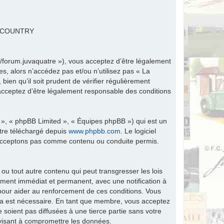
R COUNTRY
fr/forum.juvaquatre »), vous acceptez d’être légalement
s, alors n’accédez pas et/ou n’utilisez pas « La
ien qu’il soit prudent de vérifier régulièrement
 acceptez d’être légalement responsable des conditions
 », « phpBB Limited », « Équipes phpBB ») qui est un
être téléchargé depuis
www.phpbb.com
. Le logiciel
n’acceptons pas comme contenu ou conduite permis.
ou tout autre contenu qui peut transgresser les lois
ement immédiat et permanent, avec une notification à
 pour aider au renforcement de ces conditions. Vous
ela est nécessaire. En tant que membre, vous acceptez
soient pas diffusées à une tierce partie sans votre
visant à compromettre les données.