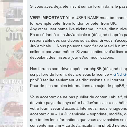
Si vous avez déja été inscrit sur ce forum dans le pas
VERY IMPORTANT
Your USER NAME must be man
for exemple peter from london or peter from UK.
Any other user name like nickname, initials, diminutive
En accédant à « La Juv'amicale » (désigné ci-après par
responsable des conditions suivantes. Si vous n’accep
Juv'amicale ». Nous pouvons modifier celles-ci à n’im
celles-ci par vous-même. Si vous continuez d’utiliser
découlant des mises à jour et/ou modifications.
Nos forums sont développés par phpBB (désigné ci-apr
script libre de forum, déclaré sous la licence «
GNU Ge
phpBB facilite seulement les discussions sur Intern
Pour de plus amples informations au sujet de phpBB, v
Vous acceptez de ne pas publier de contenu abusif, ob
de votre pays, du pays où « La Juv'amicale » est hébe
votre fournisseur d’accès à Internet si nous le jugeo
acceptez que « La Juv'amicale » supprime, modifie, d
que toutes les informations que vous avez saisies soi
consentement, ni « La Juv'amicale », ni phpBB ne po