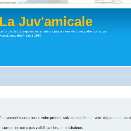
La Juv'amicale
Le forum des Juvapotes les amateurs passionnés de Juvaquatre voir aussi
www.juvaquatre.fr since 1998
ativement sous la forme votre prénom suivi du numéro de votre département ou d
 un surnom ne
sera pas validé par
les administrateurs.