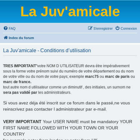
La Juv'amicale
FAQ
S’enregistrer
Connexion
Index du forum
La Juv'amicale - Conditions d’utilisation
TRES IMPORTANT
"votre NOM D UTILISATEUR devra étre impérativement
sous la forme votre prénom suivi du numéro de votre département ou du nom
de votre ville ou du nom de votre pays; exemple
marc75
ou
marc de paris
ou
marc de france.
tout autre nom d utilisateur comme un diminutif , des initiales, un surnom ne
sera pas validé par
les administrateurs.
Si vous avez déja été inscrit sur ce forum dans le passé,ne vous
reinscrivez pas contacter l administrateur par e-mail.
VERY IMPORTANT
Your USER NAME must be mandatory YOUR
FIRST NAME FOLLOWED WITH YOUR TOWN OR YOUR
COUNTRY