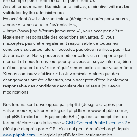
for exemple peter from london or peter from UK.
Any other user name like nickname, initials, diminutive will
not be
valid
ated by the administrators
En accédant à « La Juv'amicale » (désigné ci-après par « nous »,
« notre », « nos », « La Juv'amicale »,
« https://www.jrhp.fr/forum.juvaquatre »), vous acceptez d’être
légalement responsable des conditions suivantes. Si vous
n’acceptez pas d’être légalement responsable de toutes les
conditions suivantes, alors n’accédez pas et/ou n’utilisez pas « La
Juv'amicale ». Nous pouvons modifier celles-ci à n’importe quel
moment et nous ferons tout pour que vous en soyez informé, bien
qu’il soit prudent de vérifier régulièrement celles-ci par vous-même.
Si vous continuez d’utiliser « La Juv'amicale » alors que des
changements ont été effectués, vous acceptez d’être légalement
responsable des conditions découlant des mises à jour et/ou
modifications.
Nos forums sont développés par phpBB (désigné ci-après par
« ils », « eux », « leur », « logiciel phpBB », « www.phpbb.com »,
« phpBB Limited », « Équipes phpBB ») qui est un script libre de
forum, déclaré sous la licence «
GNU General Public License v2
»
(désigné ci-après par « GPL ») et qui peut être téléchargé depuis
www.phpbb.com
. Le logiciel phpBB facilite seulement les