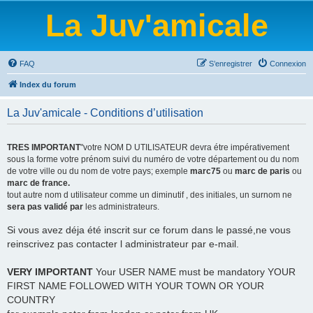
La Juv'amicale
FAQ
S’enregistrer
Connexion
Index du forum
La Juv'amicale - Conditions d’utilisation
TRES IMPORTANT
"votre NOM D UTILISATEUR devra étre impérativement
sous la forme votre prénom suivi du numéro de votre département ou du nom
de votre ville ou du nom de votre pays; exemple
marc75
ou
marc de paris
ou
marc de france.
tout autre nom d utilisateur comme un diminutif , des initiales, un surnom ne
sera pas validé par
les administrateurs.
Si vous avez déja été inscrit sur ce forum dans le passé,ne vous
reinscrivez pas contacter l administrateur par e-mail.
VERY IMPORTANT
Your USER NAME must be mandatory YOUR
FIRST NAME FOLLOWED WITH YOUR TOWN OR YOUR
COUNTRY