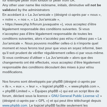
for exemple peter from london or peter from UK.
Any other user name like nickname, initials, diminutive will
not be
valid
ated by the administrators
En accédant à « La Juv'amicale » (désigné ci-après par « nous »,
« notre », « nos », « La Juv'amicale »,
« https://www.jrhp.fr/forum.juvaquatre »), vous acceptez d’être
légalement responsable des conditions suivantes. Si vous
n’acceptez pas d’être légalement responsable de toutes les
conditions suivantes, alors n’accédez pas et/ou n’utilisez pas « La
Juv'amicale ». Nous pouvons modifier celles-ci à n’importe quel
moment et nous ferons tout pour que vous en soyez informé, bien
qu’il soit prudent de vérifier régulièrement celles-ci par vous-même.
Si vous continuez d’utiliser « La Juv'amicale » alors que des
changements ont été effectués, vous acceptez d’être légalement
responsable des conditions découlant des mises à jour et/ou
modifications.
Nos forums sont développés par phpBB (désigné ci-après par
« ils », « eux », « leur », « logiciel phpBB », « www.phpbb.com »,
« phpBB Limited », « Équipes phpBB ») qui est un script libre de
forum, déclaré sous la licence «
GNU General Public License v2
»
(désigné ci-après par « GPL ») et qui peut être téléchargé depuis
www.phpbb.com
. Le logiciel phpBB facilite seulement les