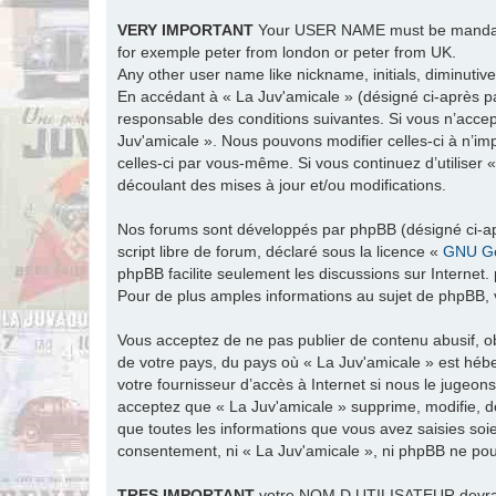
VERY IMPORTANT
Your USER NAME must be man
for exemple peter from london or peter from UK.
Any other user name like nickname, initials, diminutive
En accédant à « La Juv'amicale » (désigné ci-après par
responsable des conditions suivantes. Si vous n’accep
Juv'amicale ». Nous pouvons modifier celles-ci à n’im
celles-ci par vous-même. Si vous continuez d’utiliser
découlant des mises à jour et/ou modifications.
Nos forums sont développés par phpBB (désigné ci-apr
script libre de forum, déclaré sous la licence «
GNU Ge
phpBB facilite seulement les discussions sur Intern
Pour de plus amples informations au sujet de phpBB, v
Vous acceptez de ne pas publier de contenu abusif, ob
de votre pays, du pays où « La Juv'amicale » est hébe
votre fournisseur d’accès à Internet si nous le jugeo
acceptez que « La Juv'amicale » supprime, modifie, d
que toutes les informations que vous avez saisies soi
consentement, ni « La Juv'amicale », ni phpBB ne po
TRES
IMPORTANT
votre NOM D UTILISATEUR devra ét