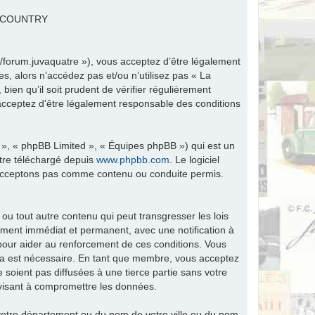
R COUNTRY
fr/forum.juvaquatre »), vous acceptez d’être légalement
s, alors n’accédez pas et/ou n’utilisez pas « La
ien qu’il soit prudent de vérifier régulièrement
 acceptez d’être légalement responsable des conditions
 », « phpBB Limited », « Équipes phpBB ») qui est un
être téléchargé depuis
www.phpbb.com
. Le logiciel
n’acceptons pas comme contenu ou conduite permis.
ou tout autre contenu qui peut transgresser les lois
ement immédiat et permanent, avec une notification à
 pour aider au renforcement de ces conditions. Vous
ela est nécessaire. En tant que membre, vous acceptez
soient pas diffusées à une tierce partie sans votre
visant à compromettre les données.
tre département ou du nom de votre ville ou du nom