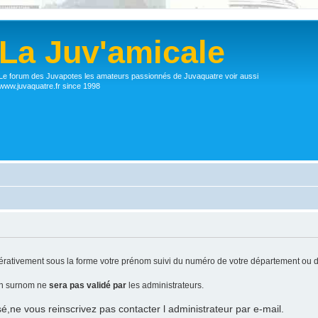
La Juv'amicale
Le forum des Juvapotes les amateurs passionnés de Juvaquatre voir aussi
www.juvaquatre.fr since 1998
ativement sous la forme votre prénom suivi du numéro de votre département ou d
 un surnom ne
sera pas validé par
les administrateurs.
sé,ne vous reinscrivez pas contacter l administrateur par e-mail.