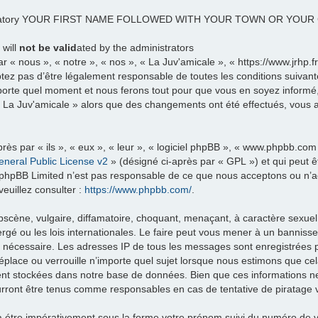
datory YOUR FIRST NAME FOLLOWED WITH YOUR TOWN OR YOU
 will
not be valid
ated by the administrators
 « nous », « notre », « nos », « La Juv'amicale », « https://www.jrhp.
tez pas d’être légalement responsable de toutes les conditions suivante
porte quel moment et nous ferons tout pour que vous en soyez informé, b
 « La Juv'amicale » alors que des changements ont été effectués, vous
ès par « ils », « eux », « leur », « logiciel phpBB », « www.phpbb.com
neral Public License v2
» (désigné ci-après par « GPL ») et qui peut 
et. phpBB Limited n’est pas responsable de ce que nous acceptons ou 
euillez consulter :
https://www.phpbb.com/
.
scène, vulgaire, diffamatoire, choquant, menaçant, à caractère sexuel 
rgé ou les lois internationales. Le faire peut vous mener à un banniss
ns nécessaire. Les adresses IP de tous les messages sont enregistrées
éplace ou verrouille n’importe quel sujet lorsque nous estimons que c
ent stockées dans notre base de données. Bien que ces informations ne 
urront être tenus comme responsables en cas de tentative de piratage 
re impérativement sous la forme votre prénom suivi du numéro de vo