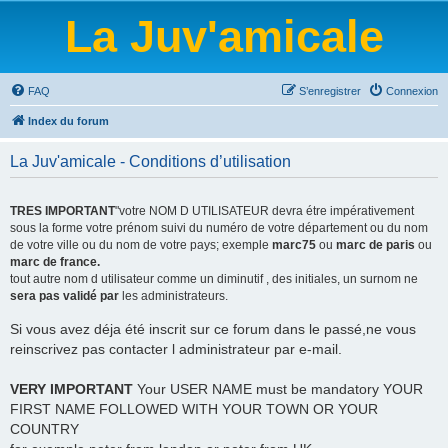
La Juv'amicale
FAQ
S’enregistrer
Connexion
Index du forum
La Juv'amicale - Conditions d’utilisation
TRES IMPORTANT
"votre NOM D UTILISATEUR devra étre impérativement
sous la forme votre prénom suivi du numéro de votre département ou du nom
de votre ville ou du nom de votre pays; exemple
marc75
ou
marc de paris
ou
marc de france.
tout autre nom d utilisateur comme un diminutif , des initiales, un surnom ne
sera pas validé par
les administrateurs.
Si vous avez déja été inscrit sur ce forum dans le passé,ne vous
reinscrivez pas contacter l administrateur par e-mail.
VERY IMPORTANT
Your USER NAME must be mandatory YOUR
FIRST NAME FOLLOWED WITH YOUR TOWN OR YOUR
COUNTRY