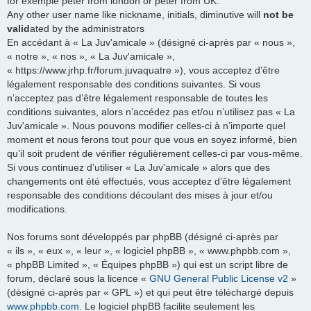
for exemple peter from london or peter from UK.
Any other user name like nickname, initials, diminutive will
not be
valid
ated by the administrators
En accédant à « La Juv'amicale » (désigné ci-après par « nous »,
« notre », « nos », « La Juv'amicale »,
« https://www.jrhp.fr/forum.juvaquatre »), vous acceptez d’être
légalement responsable des conditions suivantes. Si vous
n’acceptez pas d’être légalement responsable de toutes les
conditions suivantes, alors n’accédez pas et/ou n’utilisez pas « La
Juv'amicale ». Nous pouvons modifier celles-ci à n’importe quel
moment et nous ferons tout pour que vous en soyez informé, bien
qu’il soit prudent de vérifier régulièrement celles-ci par vous-même.
Si vous continuez d’utiliser « La Juv'amicale » alors que des
changements ont été effectués, vous acceptez d’être légalement
responsable des conditions découlant des mises à jour et/ou
modifications.
Nos forums sont développés par phpBB (désigné ci-après par
« ils », « eux », « leur », « logiciel phpBB », « www.phpbb.com »,
« phpBB Limited », « Équipes phpBB ») qui est un script libre de
forum, déclaré sous la licence «
GNU General Public License v2
»
(désigné ci-après par « GPL ») et qui peut être téléchargé depuis
www.phpbb.com
. Le logiciel phpBB facilite seulement les